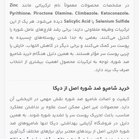
در مشخصات محصولات معمولاً نام ترکیباتی مانند
Zinc
Pyrithione، Piroctone Olamine، Climbazole، Ketoconazole،
Selenium Sulfide
یا
Salicylic Acid
دیده می‌شود. هر یک از این
ترکیبات وظیفه متفاوتی دارند؛ برخی رشد قارچ‌های عامل شوره را
کنترل می‌کنند، بعضی به جدا شدن پوسته‌های چسبیده به
پوست سر کمک می‌کنند و برخی دیگر در کاهش التهاب، خارش یا
چربی پوست سر مؤثر هستند. به همین دلیل هنگام خرید شامپو
ضد شوره، توجه به ترکیبات محصول اهمیت بیشتری از انتخاب
صرف یک برند دارد.
خرید شامپو ضد شوره اصل از دیکا
کیفیت و اصالت شامپو ضد شوره نقش مهمی در اثربخشی آن
دارد. محصولات غیر اصل ممکن است علاوه بر نداشتن عملکرد
مناسب، باعث تحریک پوست سر یا تشدید شوره شوند. به همین
دلیل در فروشگاه آرایشی بهداشتی دیکا تنها شامپوهای ضد
شوره خارجی اصل از برندهای معتبر برای نیازهای مختلف گردآوری