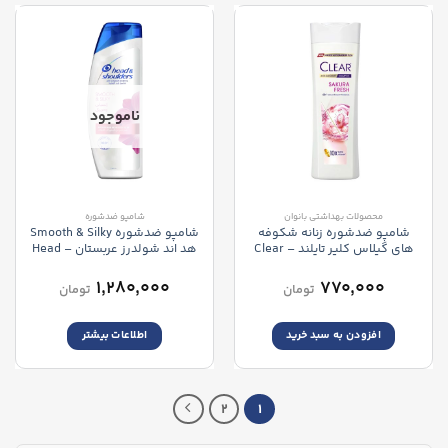
ناموجود
محصولات بهداشتی بانوان
شامپو ضدشوره
شامپو ضدشوره زنانه شکوفه
شامپو ضدشوره Smooth & Silky
های گیلاس کلیر تایلند – Clear
هد اند شولدرز عربستان – Head
and Shoulders Smooth & Silky
Sakura Fresh Shampoo
۱,۲۸۰,۰۰۰
۷۷۰,۰۰۰
تومان
تومان
افزودن به سبد خرید
اطلاعات بیشتر
2
1