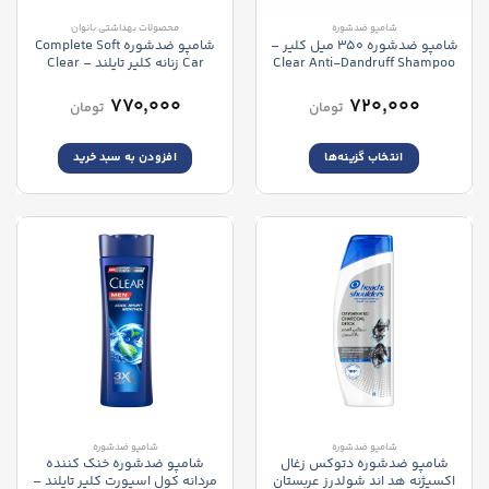
شامپو ضدشوره
محصولات بهداشتی بانوان
شامپو ضدشوره 350 میل کلیر –
شامپو ضدشوره Complete Soft
Clear Anti-Dandruff Shampoo
Car زنانه کلیر تایلند – Clear
Complete Soft Care Shampoo
۷۷۰,۰۰۰
۷۲۰,۰۰۰
تومان
تومان
انتخاب گزینه‌ها
افزودن به سبد خرید
این
محصول
دارای
انواع
مختلفی
می
باشد.
گزینه
ها
ممکن
است
در
صفحه
شامپو ضدشوره
شامپو ضدشوره
محصول
شامپو ضدشوره دتوکس زغال
شامپو ضدشوره خنک کننده
انتخاب
اکسیژنه هد اند شولدرز عربستان
مردانه کول اسپورت کلیر تایلند –