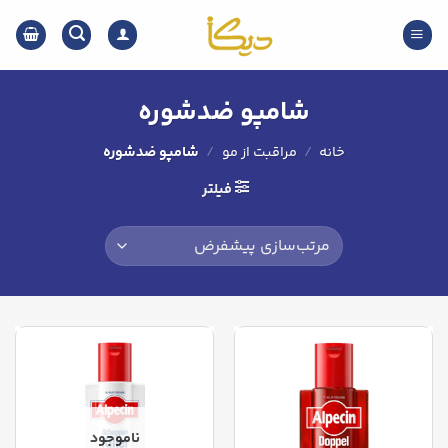
Ski
t
conten
شامپو ضدشوره
خانه
/
مراقبت از مو
/
شامپو ضدشوره
فیلتر
ناموجود