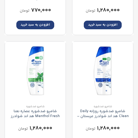
شوند
Clear Men Cool Sport Menthol
– Head & Shoulders
Shampoo
Oxygenated Charcoal Detox
۷۷۰,۰۰۰
۱,۲۸۰,۰۰۰
تومان
تومان
افزودن به سبد خرید
افزودن به سبد خرید
شامپو ضدشوره
شامپو ضدشوره
شامپو ضدشوره روزانه Daily
شامپو ضدشوره عصاره نعنا
Clean هد اند شولدرز عربستان –
Menthol Fresh هد اند شولدرز
Head & Shoulders Daily Clean
عربستان – Head and Shoulders
Menthol Refresh
۱,۲۸۰,۰۰۰
۱,۲۸۰,۰۰۰
تومان
تومان