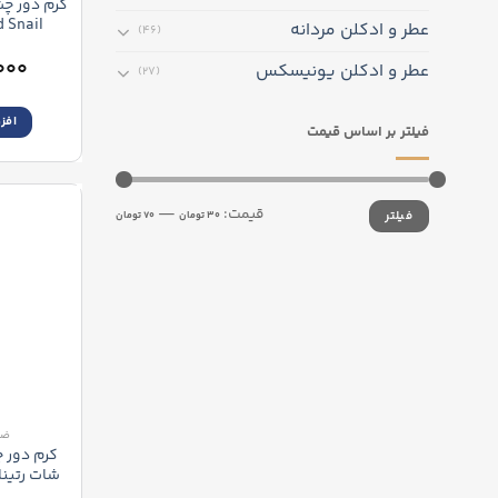
کرم دور چ
 Snail
عطر و ادکلن مردانه
(46)
ream
۰۰۰
عطر و ادکلن یونیسکس
(27)
افز
فیلتر بر اساس قیمت
حداقل
حداکثر
قیمت:
—
فیلتر
قیمت
قیمت
30 تومان
70 تومان
ضد
کرم دور 
شات رتینا
ster Shot