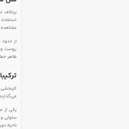
استفاده 
مشاهده م
پوست و جل
ظاهر خطو
ترکیبا
اثربخشی 
می‌گذارند
یکی از م
سلولی و 
ناحیه دور