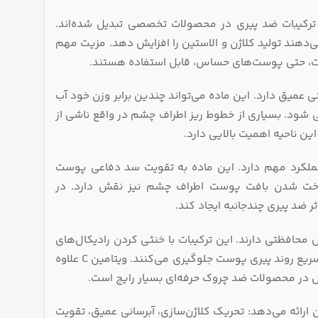
ن ترکیبات ضد پیری در محصولات تخصصی تبدیل شده‌اند.
‌دهند تولید کلاژن و الاستین را افزایش دهد. مزیت مهم
پوست، حتی پوست‌های حساس، قابل استفاده هستند.
عمیق دارد. این ماده می‌تواند چندین برابر وزن خود آب
ود. بسیاری از خطوط ریز اطراف چشم در واقع ناشی از
ن ناحیه اهمیت بالایی دارد.
ان چند عملکرد مهم دارد. این ماده به تقویت سد دفاعی پوست
نواخت شدن بافت پوست اطراف چشم نیز نقش دارد. در
ر ضد پیری چندجانبه ایجاد کند.
محافظتی دارند. این ترکیبات با خنثی کردن رادیکال‌های
آزاد ناشی از نور خورشید، آلودگی هوا و استرس اکسیداتیو، از تخریب کلاژن و تسریع روند پیری پوست جلوگیری می‌کنند. ویتامین C علاوه
ل در محصولات ضد چروک حرفه‌ای بسیار رایج است.
ن ارائه می‌دهد: تحریک کلاژن‌سازی، آبرسانی عمیق، تقویت