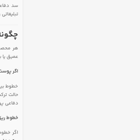
تبلیغاتی
چگونه
هر محصول
عمیق یا 
اگر پوست
خطوط بیش
حالت ترک
دفاعی پو
خطوط ریز 
اگر خطوط