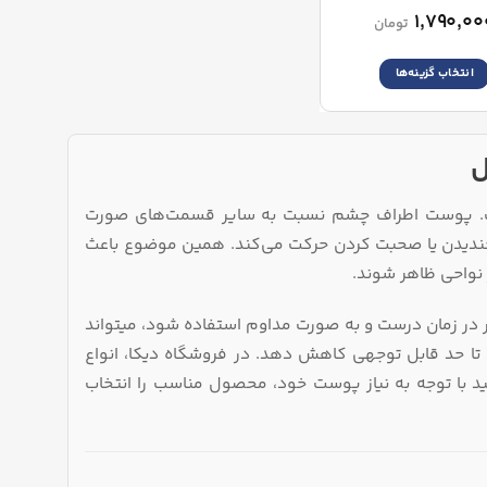
Eye
۱,۷۹۰,۰۰
تومان
انتخاب گزینه‌ها
این
محصول
دارای
ل
انواع
مختلفی
ت. پوست اطراف چشم نسبت به سایر قسمت‌های صورت
می
باشد.
، خندیدن یا صحبت کردن حرکت می‌کند. همین موضوع باعث
گزینه
نواحی ظاهر شوند.
ها
ممکن
در زمان درست و به‌ صورت مداوم استفاده شود، میتواند
است
 تا حد قابل توجهی کاهش دهد. در فروشگاه دیکا، انواع
در
نید با توجه به نیاز پوست خود، محصول مناسب را انتخاب
صفحه
محصول
انتخاب
شوند