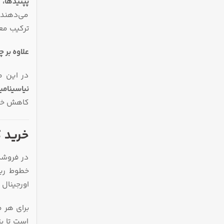
پپتیدها، 
می‌دهند،
ترکیب مع
علاوه بر 
در این م
نیاسینامی
کاهش خطو
خرید 
در فروشگ
خطوط ریز
اورجینال
برای هر م
است تا بت