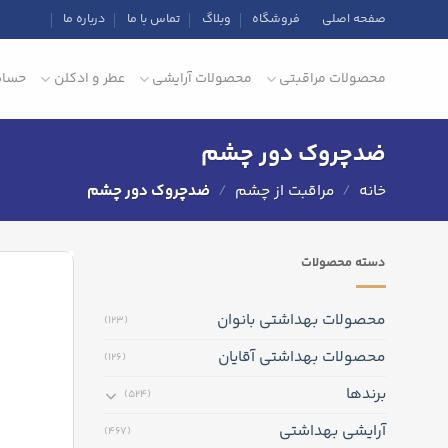
Ski
صفحه اصلی
فروشگاه
وبلاگ
تماس با ما
درباره ما
t
conten
محصولات مراقبتی
محصولات آرایشی
عطر و ادکلن
حساب
ضدچروک دور چشم
خانه
/
مراقبت از چشم
/
ضدچروک دور چشم
دسته‌ محصولات
محصولات بهداشتی بانوان
(123)
محصولات بهداشتی آقایان
(126)
برندها
(524)
آرایشی بهداشتی
(467)