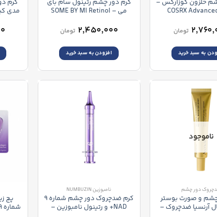
شم حلزون کوزارکس –
کرم دور چشم رتینول سام بای
کرم دو
COSRX Advanced
می – SOME BY MI Retinol
 Cream
Intense Advanced Triple
Peptide Eye C
Action Eye Cream
۰۰
۲,۴۵۰,۰۰۰
۲,۷۶۰,
تومان
تومان
ودن به سبد خرید
افزودن به سبد خرید
ناموجود
چروک دور چشم
نامبوزین NUMBUZIN
چشم و صورت بوستر
کرم ضدچروک دور چشم شماره ۹
ل آرنسیا ضدچروک –
NAD+ و رتینول نامبوزین –
 Under
Numbuzin NO.9 NAD+ Retinol
Arencia Retinal Boo