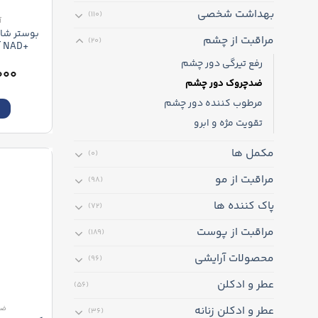
بهداشت شخصی
(110)
آ
بوستر شا
مراقبت از چشم
(20)
+
ter Shot
رفع تیرگی دور چشم
۰۰۰
ضدچروک دور چشم
مرطوب کننده دور چشم
ا
تقویت مژه و ابرو
مکمل ها
(0)
مراقبت از مو
(98)
پاک کننده ها
(72)
مراقبت از پوست
(189)
محصولات آرایشی
(96)
عطر و ادکلن
(56)
عطر و ادکلن زنانه
ضد
(36)