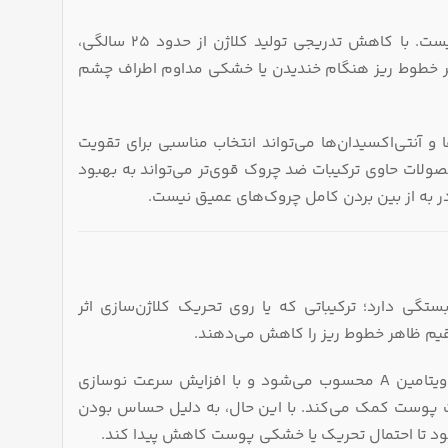
برخلاف تصور رایج، کرم دور چشم ضد چروک تنها برای افراد بالای 40 سال نیست. با کاهش تدریجی تولید کلاژن از حدود 25 سالگی،
گر خطوط ریز هنگام خندیدن یا خشکی مداوم اطراف چشم
یدها و آنتی‌اکسیدان‌ها می‌تواند انتخاب مناسبی برای تقویت
صولات حاوی ترکیبات ضد چروک قوی‌تر می‌تواند به بهبود
ه از بین بردن کامل چروک‌های عمیق نیست.
تگی دارد؛ ترکیباتی که یا روی تحریک کلاژن‌سازی اثر
تقیم ظاهر خطوط ریز را کاهش می‌دهند.
است. رتینول مشتق ویتامین A محسوب می‌شود و با افزایش سرعت نوسازی
ت پوست کمک می‌کند. با این حال، به دلیل حساس بودن
م شود تا احتمال تحریک یا خشکی پوست کاهش پیدا کند.