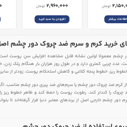
Eye Cream
۰
۲,۹۶۰,۰۰۰
۲,۱۵۰,
تومان
تومان
طلاعات بیشتر
افزودن به سبد خرید
ای خرید کرم و سرم ضد چروک دور چشم اص
ر چشم معمولا اولین نشانه قابل مشاهده افزایش سن پوست اس
است، غدد چربی کمتری دارد و در طول روز هزاران بار هنگام پلک زدن
طوط ریز، خطوط پنجه کلاغی و کاهش استحکام پوست، زودتر از سایر 
از کرم ضد چروک دور چشم یا سرم‌های ضد پیری دور چشم مناسب، اگر 
اد چروک را کندتر کند، رطوبت پوست را حفظ کند و ظاهر خطوط ریز را
 دور چشم خارجی اصل از برندهای معتبر دنیا قرار گرفته‌اند تا بتوا
وع استفاده از ضد چروک دور چشم