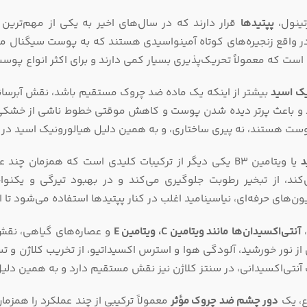
تینول،
پپتیدها
قرار دارند که در سال‌های اخیر به یکی از مهم‌تری
در واقع زنجیره‌های کوتاه آمینواسیدی هستند که به پوست سیگنال می
ن است که معمولاً تحریک‌پذیری بسیار کمی دارند و برای اکثر انواع 
یک اسید
بیشتر از اینکه یک ماده ضد چروک مستقیم باشد، نقش آبرسانی 
و باعث پرتر دیده شدن پوست و کاهش موقتی خطوط ناشی از خشکی ش
ست هستند، نه پیری ساختاری، و به همین دلیل هیالورونیک اسید در ای
د
یا ویتامین B3 یکی دیگر از ترکیبات کلیدی است که همزم
ند، از تبخیر رطوبت جلوگیری می‌کند و در بهبود تیرگی و یک
ن‌های حرفه‌ای، نیاسینامید اغلب در کنار پپتیدها استفاده می‌شود تا اث
،
آنتی‌اکسیدان‌ها
مانند ویتامین C، ویتامین E
و عصاره‌های گیاهی، نقش 
 آنتی‌اکسیدانی، در سنتز کلاژن نیز نقش مستقیم دارد و به همین دلی
ع، یک
دور چشم ضد چروک مؤثر
معمولاً ترکیبی از چند عملکرد را همزما