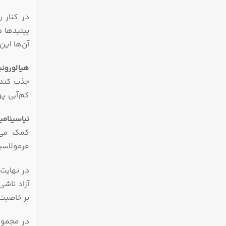
در کنار ر
پپتیدها 
آن‌ها ای
هیالورون
جذب کند 
کم‌آبی پو
نیاسینامی
کمک می‌ک
فرمولاسیو
در نهایت
بر خاصیت
در مجمو