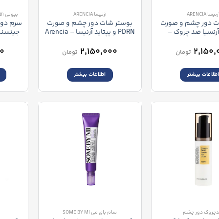
رنیسا ARENCIA
آرنیسا ARENCIA
بیوتی آف جوسان 
ت دور چشم و صورت
بوستر شات دور چشم و صورت
سرم دور
NAD آرنسیا ضد چروک –
PDRN و پپتاید آرنیسا – Arencia
Serum
PDRN Booster Shot Serum
Arencia NAD+ Boos
al
۰۰
۲,۱۵۰,۰۰۰
۲,۱۵۰,
تومان
تومان
طلاعات بیشتر
اطلاعات بیشتر
چروک دور چشم
سام بای می SOME BY MI