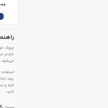
۰۰۰
ا
راهنم
چروک دو
نازک‌تر 
می‌شود خ
استفاده 
روند ایج
کرم و سرم
کنید.
سن شر