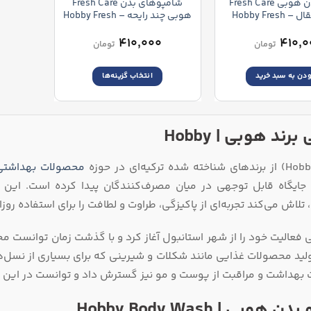
شامپو بدن هوبی Fresh Care
شامپوهای بدن Fresh Care
رایحه پرتقال – Hobby Fresh
هوبی چند رایحه – Hobby Fresh
Care Body Wash
Care Energizing Fr
Wash
۴۱۰,۰۰۰
۴۱۰,۰
تومان
تومان
ودن به سبد خرید
انتخاب گزینه‌ها
این
محصول
دارای
رند هوبی | Hobby
انواع
مختلفی
محصولات بهداشتی
می
باشد.
 جایگاه قابل توجهی در میان مصرف‌کنندگان پیدا کرده است. این بر
گزینه
تلاش می‌کند تجربه‌ای از پاکیزگی، طراوت و لطافت را برای استفاده روزا
ها
ممکن
 فعالیت خود را از شهر استانبول آغاز کرد و با گذشت زمان توانست محص
است
در
بهداشت و مراقبت از پوست و مو نیز گسترش داد و توانست در این زم
صفحه
محصول
هوبی | Hobby Body Wash
انتخاب