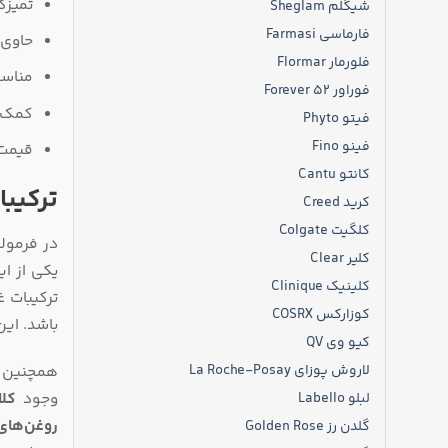
تمیزک
شیگلم Sheglam
فارماسی Farmasi
حاوی 
فلورمار Flormar
مناسب
فوراور Forever 52
کمک به تن
فیتو Phyto
فینو Fino
قیمت 
کانتو Cantu
ترکیب
کرید Creed
کلگیت Colgate
در فرمول
کلیر Clear
یکی از ای
کلینیک Clinique
کوزارکس COSRX
باشد. ای
کیو وی QV
همچنین ا
لاروش پوزای La Roche-Posay
وجود
کلا
لبلو Labello
روغن‌های
گلدن رز Golden Rose