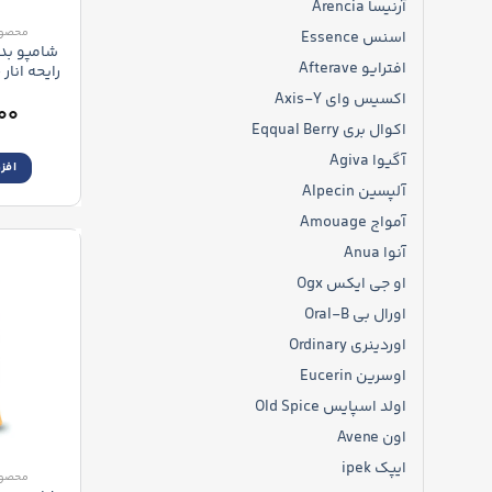
آرنیسا Arencia
محصول
اسنس Essence
افترایو Afterave
dy Wash
اکسیس وای Axis-Y
۰۰
اکوال بری Eqqual Berry
آگیوا Agiva
افز
آلپسین Alpecin
آمواج Amouage
آنوا Anua
او جی ایکس Ogx
اورال بی Oral-B
اوردینری Ordinary
اوسرین Eucerin
اولد اسپایس Old Spice
اون Avene
ایپک ipek
محصول