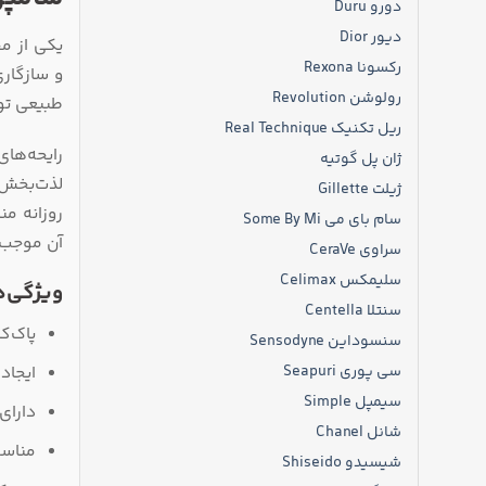
دورو Duru
دیور Dior
یکی از م
رکسونا Rexona
و سازگاری
رولوشن Revolution
طبیعی تو
ریل تکنیک Real Technique
رایحه‌های
ژان پل گوتیه
لذت‌بخش 
ژیلت Gillette
روزانه م
سام بای می Some By Mi
آن موجب 
سراوی CeraVe
سلیمکس Celimax
ویژگی‌
سنتلا Centella
پاک‌ک
سنسوداین Sensodyne
ایجاد
سی پوری Seapuri
سیمپل Simple
دارای
شانل Chanel
مناسب
شیسیدو Shiseido