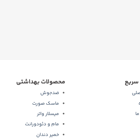
سریع
محصولات بهداشتی
لی
ضدجوش
ماسک صورت
ما
میسلار واتر
مام و دئودورانت
خمیر دندان