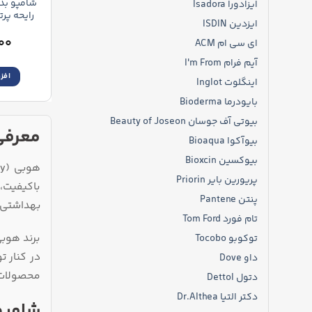
ایزادورا Isadora
ایزدین ISDIN
uits Body
۰۰
ای سی ام ACM
آیم فرام I'm From
افز
اینگلوت Inglot
بایودرما Bioderma
بیوتی آف جوسان Beauty of Joseon
معرفی ب
بیوآکوا Bioaqua
بیوکسین Bioxcin
هوبی (Hobby) از برندهای شناخته‌ شده ترکیه‌ای در حوزه
پریورین بایر Priorin
باکیفیت،
پنتن Pantene
بهداشتی، 
تام فورد Tom Ford
برند هوبی
توکوبو Tocobo
داو Dove
محصولات 
دتول Dettol
دکتر التیا Dr.Althea
شامپو بدن 