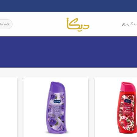
جستجو
 کاربری
برای: