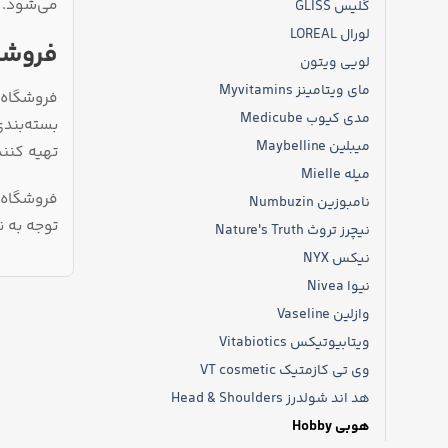
می‌شود. 
گلیس GLISS
لورال LOREAL
فروشگ
لویی ویتون
مای ویتامینز Myvitamins
فروشگاه 
مدی کیوب Medicube
بسته‌بندی
میبلین Maybelline
تهیه کنند
میله Mielle
فروشگاه د
نامبوزین Numbuzin
توجه به ن
نیچرز تروث Nature's Truth
نیکس NYX
نیوا Nivea
وازلین Vaseline
ویتابیوتیکس Vitabiotics
وی تی کازمتیک VT cosmetic
هد اند شولدرز Head & Shoulders
هوبی Hobby