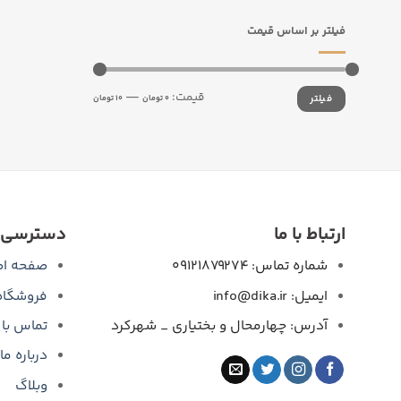
فیلتر بر اساس قیمت
حداقل
حداکثر
قیمت:
—
فیلتر
قیمت
قیمت
0 تومان
10 تومان
ارتباط با ما
دسترسی 
شماره تماس: 09121879274
صفحه اص
ایمیل: info@dika.ir
فروشگاه
آدرس: چهارمحال و بختیاری _ شهرکرد
تماس با 
درباره ما
وبلاگ