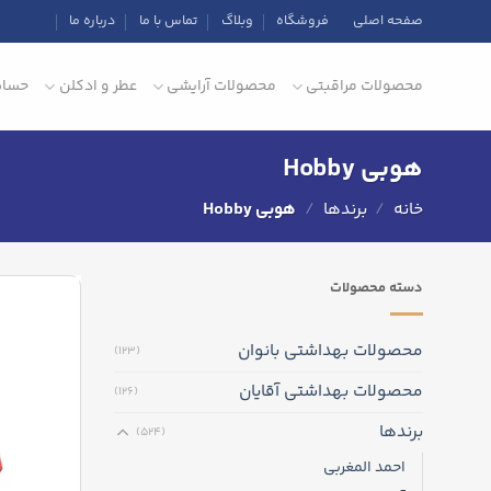
Ski
صفحه اصلی
فروشگاه
وبلاگ
تماس با ما
درباره ما
t
conten
محصولات مراقبتی
محصولات آرایشی
عطر و ادکلن
حساب
هوبی Hobby
خانه
/
برندها
/
هوبی Hobby
دسته‌ محصولات
محصولات بهداشتی بانوان
(123)
محصولات بهداشتی آقایان
(126)
برندها
(524)
احمد المغربی