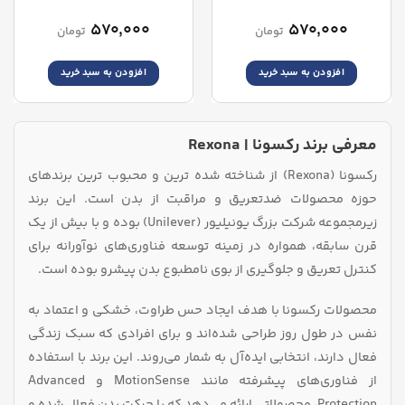
Invisible Protection Stick
Fresh Shower Stick
۵۷۰,۰۰۰
۵۷۰,۰۰۰
تومان
تومان
افزودن به سبد خرید
افزودن به سبد خرید
معرفی برند رکسونا | Rexona
رکسونا (Rexona) از شناخته‌ شده‌ ترین و محبوب‌ ترین برندهای
حوزه محصولات ضدتعریق و مراقبت از بدن است. این برند
زیرمجموعه شرکت بزرگ یونیلیور (Unilever) بوده و با بیش از یک
قرن سابقه، همواره در زمینه توسعه فناوری‌های نوآورانه برای
کنترل تعریق و جلوگیری از بوی نامطبوع بدن پیشرو بوده است.
محصولات رکسونا با هدف ایجاد حس طراوت، خشکی و اعتماد به
نفس در طول روز طراحی شده‌اند و برای افرادی که سبک زندگی
فعال دارند، انتخابی ایده‌آل به شمار می‌روند. این برند با استفاده
از فناوری‌های پیشرفته مانند MotionSense و Advanced
Protection، محصولاتی ارائه می‌دهد که با حرکت بدن فعال شده و