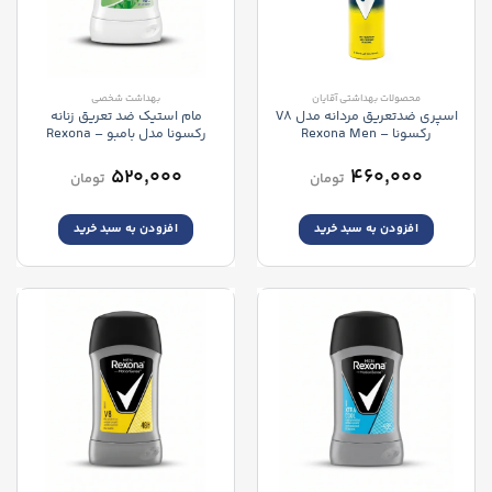
محصولات بهداشتی آقایان
بهداشت شخصی
اسپری ضدتعریق مردانه مدل V8
مام استیک ضد تعریق زنانه
رکسونا – Rexona Men
رکسونا مدل بامبو – Rexona
MotionSense Deodorant Sticks
Adnanced Protection 72hour
Bamboo
V8 Spray
۵۲۰,۰۰۰
۴۶۰,۰۰۰
تومان
تومان
افزودن به سبد خرید
افزودن به سبد خرید