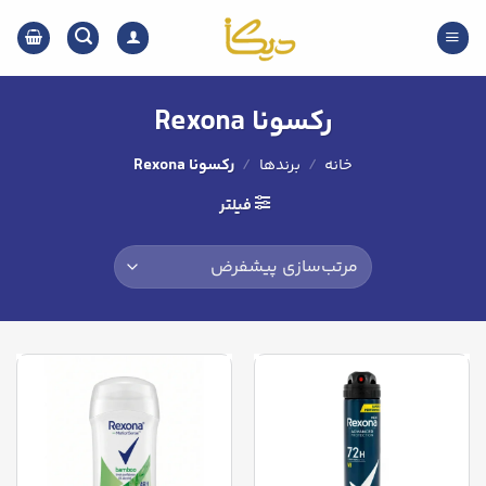
Ski
t
conten
رکسونا Rexona
خانه
/
برندها
/
رکسونا Rexona
فیلتر