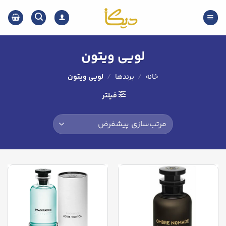
Ski
t
conten
لویی ویتون
خانه
/
برندها
/
لویی ویتون
فیلتر