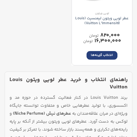
در
در
صفحه
صفحه
لویی ویتون
محصول
محصول
عطر لویی ویتون لیمنسیت (Louis
انتخاب
انتخاب
Vuitton L’Immensité)
شوند
شوند
–
۸۲۰,۰۰۰
تومان
محدوده
۱۶,۳۰۰,۰۰۰
تومان
قیمت:
۸۲۰,۰۰۰ تومان
انتخاب گزینه‌ها
تا
۱۶,۳۰۰,۰۰۰ تومان
این
محصول
دارای
راهنمای انتخاب و خرید عطر لویی ویتون Louis
انواع
مختلفی
Vuitton
می
برند Louis Vuitton در کنار فعالیت گسترده در حوزه مد و
باشد.
گزینه
اکسسوری، با تولید عطرهایی خاص و متفاوت توانسته جایگاه
ها
ویژه‌ای در میان علاقه‌مندان به
عطرهای نیش (Niche Perfume)
و
ممکن
است
لوکس به دست آورد. عطرهای لویی ویتون بیشتر از آنکه بر پایه
در
رایحه‌های تکراری و همه‌پسند بازار ساخته شوند، با تمرکز بر کیفیت
صفحه