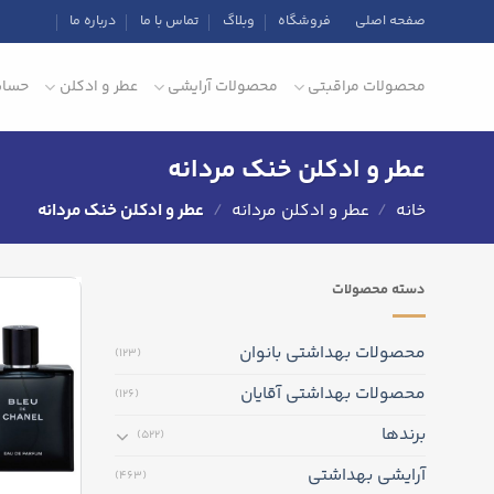
Ski
صفحه اصلی
فروشگاه
وبلاگ
تماس با ما
درباره ما
t
conten
محصولات مراقبتی
محصولات آرایشی
عطر و ادکلن
حساب
عطر و ادکلن خنک مردانه
خانه
/
عطر و ادکلن مردانه
/
عطر و ادکلن خنک مردانه
دسته‌ محصولات
محصولات بهداشتی بانوان
(123)
محصولات بهداشتی آقایان
(126)
برندها
(522)
آرایشی بهداشتی
(463)