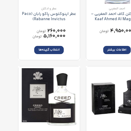
احمد المغربی
عطر و ادکلن
لن کاف احمد المغربی –
عطر اینوکتوس پاکو رابان (Paco
Rabanne Invictus)
Kaaf Ahmed Al Mag
–
۲۶۰,۰۰۰
۴,۹۵۰,۰
تومان
تومان
محدوده
۵,۱۶۰,۰۰۰
تومان
قیمت:
۲۶۰,۰۰۰ تومان
اطلاعات بیشتر
انتخاب گزینه‌ها
تا
۵,۱۶۰,۰۰۰ تومان
این
محصول
دارای
انواع
مختلفی
می
باشد.
گزینه
ها
ممکن
است
در