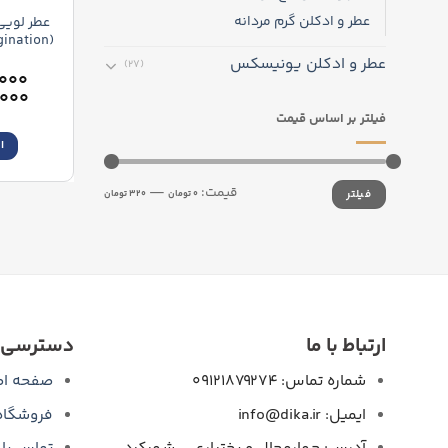
عطر و ادکلن گرم مردانه
عطر لویی
(Louis Vuitton Imagination)
عطر و ادکلن یونیسکس
(27)
۰۰۰
,۰۰۰
فیلتر بر اساس قیمت
ا
حداقل
حداکثر
قیمت:
—
فیلتر
قیمت
قیمت
0 تومان
320 تومان
ارتباط با ما
دسترسی 
شماره تماس: 09121879274
صفحه اص
ایمیل: info@dika.ir
فروشگاه