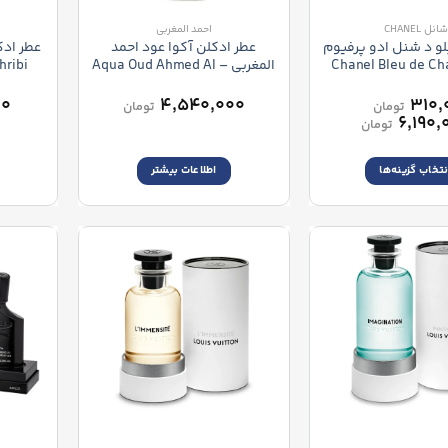
شانل CHANEL
احمد المغربی
و د شنل ادو پرفیوم
عطر ادکلن آکوا عود احمد
عطر ادک
Chanel Bleu de Ch
المغربی – Aqua Oud Ahmed Al
hribi
Maghribi
۰۰
۴,۵۴۰,۰۰۰
–
۳۱۰,
تومان
تومان
محدوده
۶,۱۹۰,
تومان
قیمت:
۳۱۰,۰۰۰ تومان
نتخاب گزینه‌ها
اطلاعات بیشتر
تا
۶,۱۹۰,۰۰۰ تومان
این
محصول
دارای
انواع
مختلفی
می
باشد.
گزینه
ها
ممکن
است
در