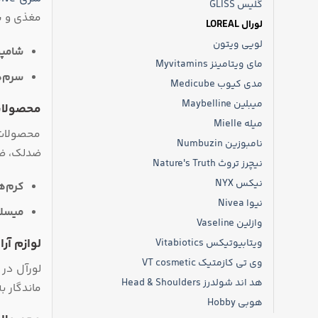
گلیس GLISS
مغذی و پر
لورال LOREAL
لویی ویتون
شامپو
مای ویتامینز Myvitamins
سرم‌ه
مدی کیوب Medicube
میبلین Maybelline
محصولا
میله Mielle
محصولات 
نامبوزین Numbuzin
ضدلک، ضد
نیچرز تروث Nature's Truth
نیکس NYX
کرم‌ه
نیوا Nivea
میسلار
وازلین Vaseline
لوازم آر
ویتابیوتیکس Vitabiotics
وی تی کازمتیک VT cosmetic
لورآل در 
هد اند شولدرز Head & Shoulders
ماندگار ب
هوبی Hobby