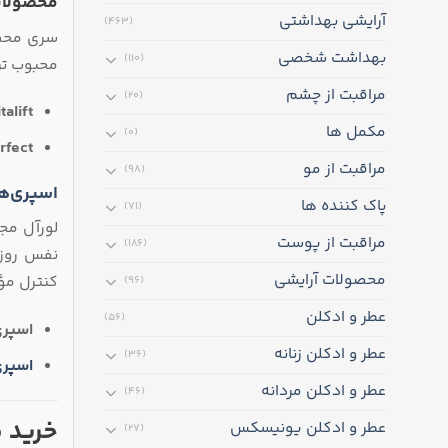
محصولات
آرایشی بهداشتی
(463)
سری محصو
بهداشت شخصی
(110)
محبوب‌ ت
مراقبت از چشم
(20)
alift:
مکمل ها
(0)
fect:
مراقبت از مو
(98)
اسپری‌ه
پاک کننده ها
(71)
لورآل مجم
مراقبت از پوست
(186)
نفس روزا
محصولات آرایشی
کنترل مؤثر تعریق تا 48 یا حتی 72 ساعت، از ایجاد بوی 
(96)
عطر و ادکلن
(56)
اسپری
عطر و ادکلن زنانه
(36)
اسپری
عطر و ادکلن مردانه
(46)
خرید 
عطر و ادکلن یونیسکس
(27)