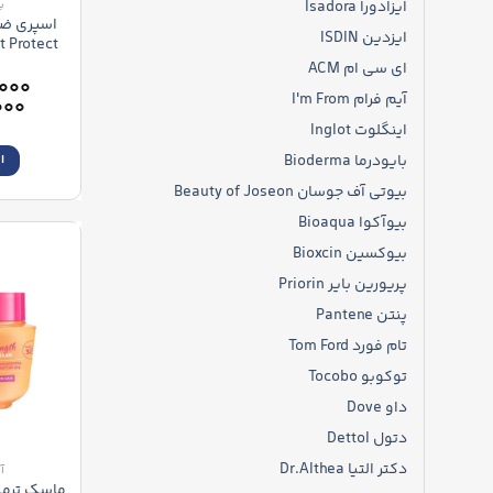
ایزادورا Isadora
ب
اسپری ضد
ایزدین ISDIN
rotect 48H
ای سی ام ACM
۰۰۰
آیم فرام I'm From
۰۰۰
اینگلوت Inglot
بایودرما Bioderma
ا
بیوتی آف جوسان Beauty of Joseon
بیوآکوا Bioaqua
بیوکسین Bioxcin
پریورین بایر Priorin
پنتن Pantene
تام فورد Tom Ford
توکوبو Tocobo
داو Dove
دتول Dettol
دکتر التیا Dr.Althea
آ
ماسک ترمی