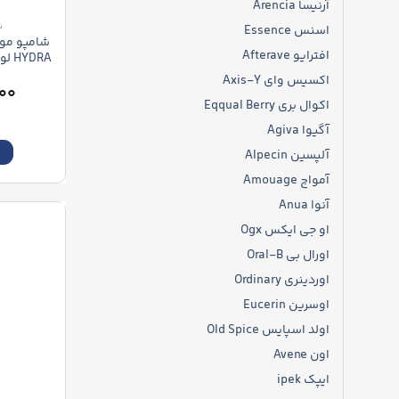
آرنیسا Arencia
ش
اسنس Essence
شامپو مو
افترایو Afterave
c Pure
اکسیس وای Axis-Y
۰۰
اکوال بری Eqqual Berry
آگیوا Agiva
ا
آلپسین Alpecin
آمواج Amouage
آنوا Anua
او جی ایکس Ogx
اورال بی Oral-B
اوردینری Ordinary
اوسرین Eucerin
اولد اسپایس Old Spice
اون Avene
ایپک ipek