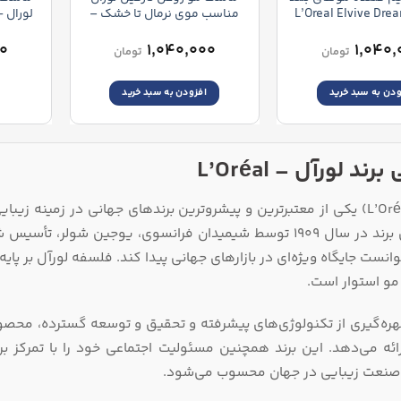
محصول
ال – L’Oreal Elvive Dream
مناسب موی نرمال تا خشک –
انتخاب
sk
L’Oreal Extraordinary Oil
Lengths Saviou
شوند
Coconut Hair Mask
۰۰
۱,۰۴۰,۰۰۰
۱,۰۴۰,
تومان
تومان
ودن به سبد خرید
افزودن به سبد خرید
ند لورآل – L’Oréal
لورآل (L’Oréal) یکی از معتبرترین و پیشروترین برندهای جهانی در زمی
دارد. این برند در سال ۱۹۰۹ توسط شیمیدان فرانسوی، یوجین شو
انست جایگاه ویژه‌ای در بازارهای جهانی پیدا کند. فلسفه لورآل بر پایه 
و استوار است.
 بهره‌گیری از تکنولوژی‌های پیشرفته و تحقیق و توسعه گسترده، محص
ائه می‌دهد. این برند همچنین مسئولیت اجتماعی خود را با تمرکز ب
صنعت زیبایی در جهان محسوب می‌شود.