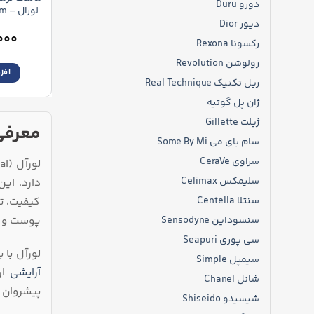
دورو Duru
لور
r Mask
دیور Dior
۰۰۰
رکسونا Rexona
رولوشن Revolution
افز
ریل تکنیک Real Technique
ژان پل گوتیه
ژیلت Gillette
معرفی بر
سام بای می Some By Mi
سراوی CeraVe
سلیمکس Celimax
کیفیت، تو
سنتلا Centella
پوست و م
سنسوداین Sensodyne
سی پوری Seapuri
لورآل با
سیمپل Simple
آرایشی
ار
شانل Chanel
پیشروان 
شیسیدو Shiseido