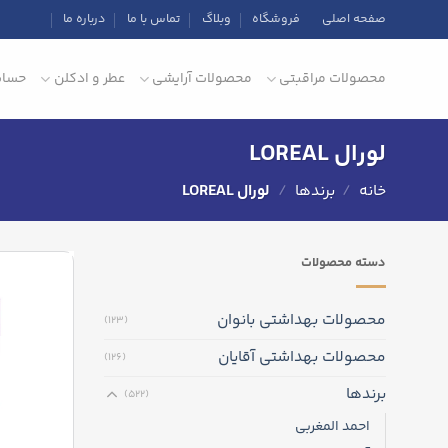
Ski
صفحه اصلی
فروشگاه
وبلاگ
تماس با ما
درباره ما
t
conten
محصولات مراقبتی
محصولات آرایشی
عطر و ادکلن
حساب
لورال LOREAL
خانه
/
برندها
/
لورال LOREAL
دسته‌ محصولات
محصولات بهداشتی بانوان
(123)
محصولات بهداشتی آقایان
(126)
برندها
(522)
احمد المغربی