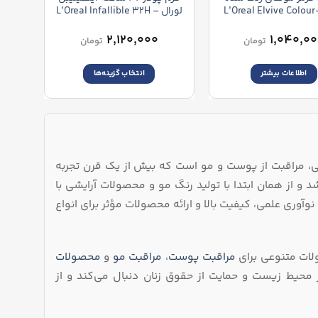
محصول
محصول
لورال -L’Oreal Elvive Colour
لورال – L’Oreal Infallible 32H
انتخاب
انتخاب
Fresh Wear Foundation
Protect Hair Ma
شوند
شوند
۲,۱۲۰,۰۰۰
۱,۰۴۰,۰
تومان
تومان
اطلاعات بیشتر
انتخاب گزینه‌ها
این
محصول
دارای
انواع
مختلفی
نه زیبایی، مراقبت از پوست و مو است که بیش از یک قرن تجربه
می
باشد.
لر، تأسیس شد و از همان ابتدا با تولید رنگ مو و محصولات آرایشی با
گزینه
نوآوری علمی، کیفیت بالا و ارائه محصولات مؤثر برای انواع
ها
ممکن
است
ولات متنوعی برای
مراقبت پوست
،
مراقبت مو
و
محصولات
در
ر محیط زیست و حمایت از حقوق زنان دنبال می‌کند و از
صفحه
محصول
انتخاب