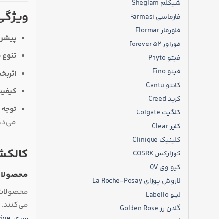
شیگلم Sheglam
ویژگی‌
فارماسی Farmasi
فلورمار Flormar
پیشرو
فوراور Forever 52
تنوع 
فیتو Phyto
فینو Fino
اثربخ
کانتو Cantu
کیفیت
کرید Creed
توجه 
کلگیت Colgate
می‌ده
کلیر Clear
کلینیک Clinique
کالکش
کوزارکس COSRX
کیو وی QV
محصولات
لاروش پوزای La Roche-Posay
محصولات 
لبلو Labello
می‌کنند.
گلدن رز Golden Rose
سری Elvive لورال (الویو)