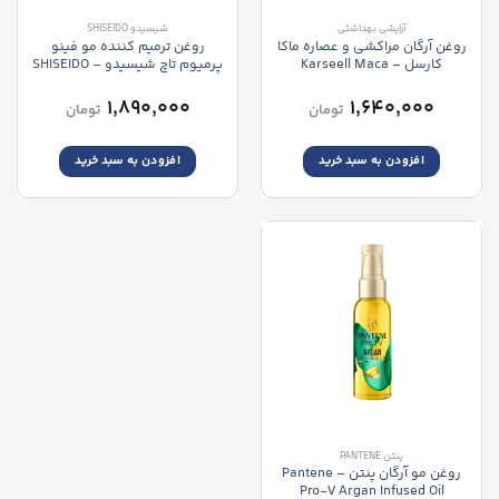
آرایشی بهداشتی
شیسیدو SHISEIDO
روغن آرگان مراکشی و عصاره ماکا
روغن ترمیم کننده مو فینو
کارسل – Karseell Maca
پرمیوم تاچ شیسیدو – SHISEIDO
Fino Premium Touch Hair Oil
Essence Moroccan Argan Oil
۱,۸۹۰,۰۰۰
۱,۶۴۰,۰۰۰
تومان
تومان
افزودن به سبد خرید
افزودن به سبد خرید
پنتن PANTENE
روغن مو آرگان پنتن – Pantene
Pro-V Argan Infused Oil