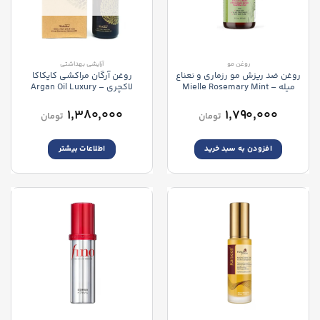
روغن مو
آرایشی بهداشتی
روغن ضد ریزش مو رزماری و نعناع
روغن آرگان مراکشی کایکاکا
میله – Mielle Rosemary Mint
لاکچری – Argan Oil Luxury
Treatment Moroccan Caikaka
Scalp and Hair Strengthening
Oil
۱,۳۸۰,۰۰۰
۱,۷۹۰,۰۰۰
تومان
تومان
افزودن به سبد خرید
اطلاعات بیشتر