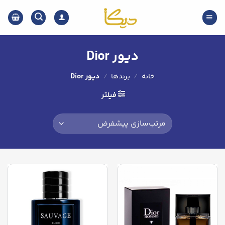
Ski
t
conten
دیور Dior
خانه
/
برندها
/
دیور Dior
فیلتر