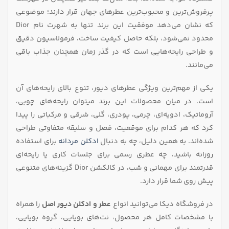
در
در
پرفروش‌ترین و محبوب‌ترین عطرهای جهان قرار دارند؛ موضوعی
صفحه
صفحه
که نشان می‌دهد موفقیت این برند تنها به شهرت نام Dior
محصول
محصول
انتخاب
انتخاب
محدود نمی‌شود، بلکه حاصل کیفیت ساخت، فرمولاسیون دقیق
شوند
شوند
و طراحی رایحه‌هایی است که در گذر زمان همچنان جذاب باقی
می‌مانند.
یکی از مهم‌ترین ویژگی‌ عطرهای دیور، تنوع بالای رایحه‌های آن
است. در میان محصولات این برند میتوان رایحه‌های چوبی،
آروماتیک، ادویه‌ای، چرمی، پودری، گلی، شرقی و مرکباتی را پیدا
کرد که هر کدام برای موقعیت، فصل و سلیقه متفاوتی طراحی
شده‌اند. به همین دلیل، چه به دنبال
ادکلن مردانه
برای استفاده
روزانه باشید، چه عطری رسمی برای جلسات کاری یا رایحه‌ای
قدرتمند برای مهمانی و شب، در کالکشن Dior گزینه‌های متنوعی
پیش روی شما قرار دارد.
در فروشگاه دیکا می‌توانید انواع
عطر و ادکلن دیور اصل
را همراه
با مشخصات کامل هر محصول، نت‌های بویایی، گروه بویایی،