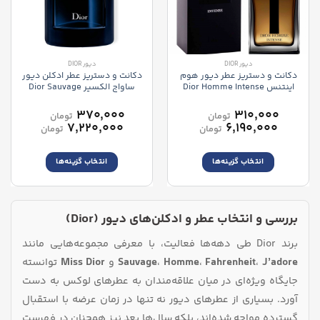
دیور DIOR
دیور DIOR
دکانت و دستریز عطر دیور هوم
دکانت و دستریز عطر ادکلن دیور
اینتنس Dior Homme Intense
ساواج الکسیر Dior Sauvage
Elixir
–
۳۷۰,۰۰۰
–
۳۱۰,۰۰۰
تومان
تومان
محدوده
محدوده
۷,۲۲۰,۰۰۰
۶,۱۹۰,۰۰۰
تومان
تومان
قیمت:
قیمت:
۳۱۰,۰۰۰ تومان
انتخاب گزینه‌ها
انتخاب گزینه‌ها
تا
تا
۶,۱۹۰,۰۰۰ تومان
۷,۲۲۰,۰۰۰ ت
این
این
محصول
محصول
دارای
دارای
بررسی و انتخاب عطر و ادکلن‌های دیور (Dior)
انواع
انواع
مختلفی
مختلفی
برند Dior طی دهه‌ها فعالیت، با معرفی مجموعه‌هایی مانند
می
می
باشد.
باشد.
J’adore
،
Fahrenheit
،
Homme
،
Sauvage
و
Miss Dior
توانسته
گزینه
گزینه
جایگاه ویژه‌ای در میان علاقه‌مندان به عطرهای لوکس به دست
ها
ها
آورد. بسیاری از عطرهای دیور نه تنها در زمان عرضه با استقبال
ممکن
ممکن
است
است
گسترده مواجه شده‌اند، بلکه سال‌ها بعد نیز همچنان در فهرست