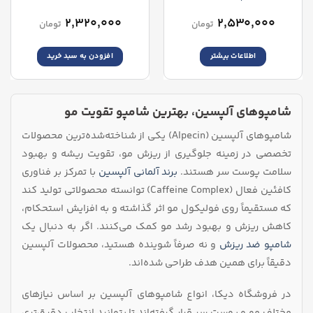
Shampoo
Tuning Shampoo
۲,۳۲۰,۰۰۰
۲,۵۳۰,۰۰۰
تومان
تومان
اطلاعات بیشتر
افزودن به سبد خرید
شامپوهای آلپسین، بهترین شامپو تقویت مو
شامپوهای آلپسین (Alpecin) یکی از شناخته‌شده‌ترین محصولات
تخصصی در زمینه جلوگیری از ریزش مو، تقویت ریشه و بهبود
سلامت پوست سر هستند.
برند آلمانی آلپسین
با تمرکز بر فناوری
کافئین فعال (Caffeine Complex) توانسته محصولاتی تولید کند
که مستقیماً روی فولیکول مو اثر گذاشته و به افزایش استحکام،
کاهش ریزش و بهبود رشد مو کمک می‌کنند. اگر به دنبال یک
شامپو ضد ریزش
و نه صرفاً شوینده هستید، محصولات آلپسین
دقیقاً برای همین هدف طراحی شده‌اند.
در فروشگاه دیکا، انواع شامپوهای آلپسین بر اساس نیازهای
مختلف مو و پوست سر قرار گرفته‌اند تا بتوانید انتخاب دقیق‌تری