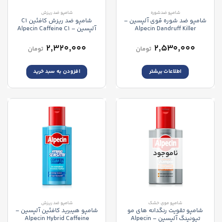
شامپو ضدشوره
شامپو ضد ریزش
شامپو ضد شوره قوی آلپسین –
شامپو ضد ریزش کافئین C1
Alpecin Dandruff Killer
آلپسین – Alpecin Caffeine C1
Shampoo
Shampoo
۲,۳۲۰,۰۰۰
۲,۵۳۰,۰۰۰
تومان
تومان
اطلاعات بیشتر
افزودن به سبد خرید
ناموجود
شامپو موی خشک
شامپو ضد ریزش
شامپو تقویت رنگدانه های مو
شامپو هیبرید کافئین آلپسین –
تیونینگ آلپسین – Alpecin
Alpecin Hybrid Caffeine