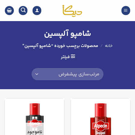
Ski
t
conten
شامپو آلپسین
خانه
/
محصولات برچسب خورده “شامپو آلپسین”
فیلتر
ناموجود