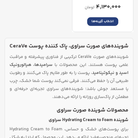
۴,۱۳۰,۰۰۰
تومان
انتخاب گزینه‌ها
این
محصول
دارای
شوینده‌های صورت سراوی، پاک کننده پوست CeraVe
انواع
مختلفی
شوینده‌های صورت CeraVe ترکیبی از فناوری پیشرفته و مراقبت
می
باشد.
علمی پوست هستند. این محصولات با
سرامیدها، هیالورونیک
گزینه
اسید و نیکوتینامید
، پوست را به‌ طور ملایم پاک می‌کنند و رطوبت
ها
طبیعی آن را حفظ می‌کنند. فرقی نمی‌کند پوست شما خشک، چرب
ممکن
است
یا مستعد جوش باشد؛ شوینده‌های سراوی تجربه‌ای حرفه‌ای و
در
مطمئن از پاک‌سازی روزانه را ارائه می‌دهند.
صفحه
محصول
محصولات شوینده صورت سراوی
انتخاب
شوند
شوینده Hydrating Cream to Foam سراوی
برای پوست‌های خشک و حساس، Hydrating Cream to Foam
تجربه‌ای منحصربه‌فرد ارائه می‌دهد. این محصول که ابتدا به شکل