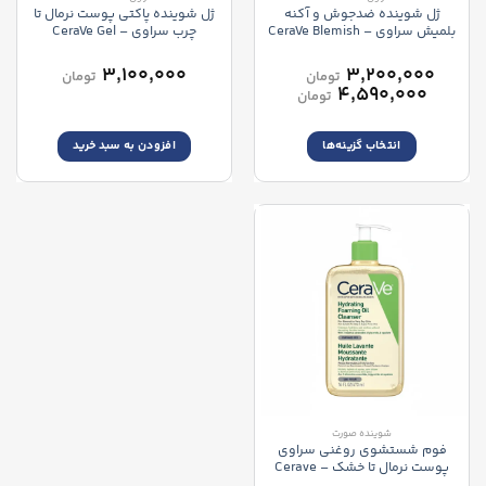
محصول
محصول
ژل شوینده ضدجوش و آکنه
ژل شوینده پاکتی پوست نرمال تا
انتخاب
انتخاب
بلمیش سراوی – CeraVe Blemish
چرب سراوی – CeraVe Gel
شوند
شوند
Limpiador Espumoso Refill
Control Cleanser
۳,۱۰۰,۰۰۰
–
۳,۲۰۰,۰۰۰
تومان
تومان
محدوده
۴,۵۹۰,۰۰۰
تومان
قیمت:
۳,۲۰۰,۰۰۰ تومان
انتخاب گزینه‌ها
افزودن به سبد خرید
تا
۴,۵۹۰,۰۰۰ تومان
این
محصول
دارای
انواع
مختلفی
می
باشد.
گزینه
ها
ممکن
است
در
صفحه
شوینده صورت
محصول
فوم شستشوی روغنی سراوی
انتخاب
پوست نرمال تا خشک – Cerave
شوند
Hydrating Foaming Oil Cleanser