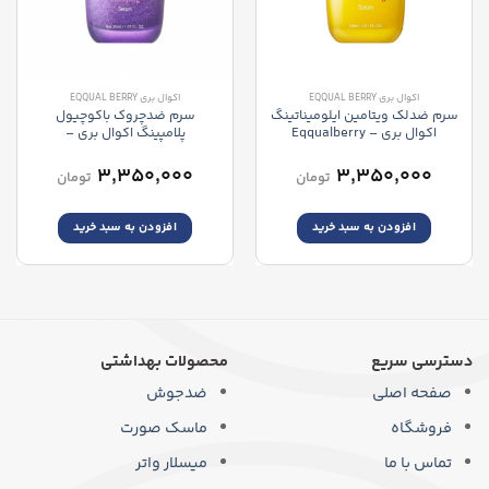
اکوال بری EQQUAL BERRY
اکوال بری EQQUAL BERRY
سرم ضدلک ویتامین ایلومیناتینگ
سرم ضدچروک باکوچیول
اکوال بری – Eqqualberry
پلامپینگ اکوال بری –
Eqqualberry Bakuchiol
Vitamin Illuminating Serum
Plumping Serum
۳,۳۵۰,۰۰۰
۳,۳۵۰,۰۰۰
تومان
تومان
افزودن به سبد خرید
افزودن به سبد خرید
دسترسی سریع
محصولات بهداشتی
صفحه اصلی
ضدجوش
فروشگاه
ماسک صورت
تماس با ما
میسلار واتر