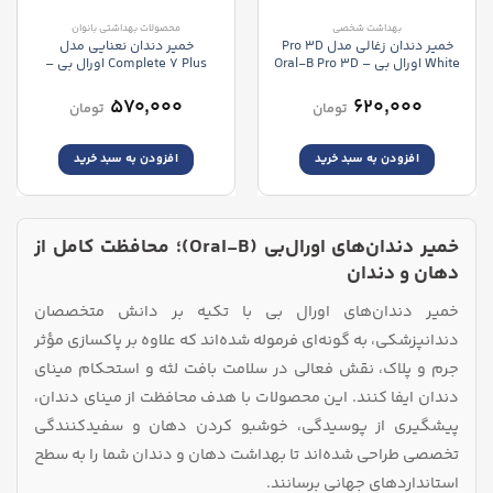
بهداشت شخصی
محصولات بهداشتی بانوان
خمیر دندان زغالی مدل Pro 3D
خمیر دندان نعنایی مدل
White اورال بی – Oral-B Pro 3D
Complete 7 Plus اورال بی –
Oral-B Complete 7 Plus
White With Charcoa
Ultimate Fresh
۵۷۰,۰۰۰
۶۲۰,۰۰۰
تومان
تومان
افزودن به سبد خرید
افزودن به سبد خرید
خمیر دندان‌های اورال‌بی (Oral-B)؛ محافظت کامل از
دهان و دندان
خمیر دندان‌های اورال‌ بی با تکیه بر دانش متخصصان
دندانپزشکی، به گونه‌ای فرموله شده‌اند که علاوه بر پاکسازی مؤثر
جرم و پلاک، نقش فعالی در سلامت بافت لثه و استحکام مینای
دندان ایفا کنند. این محصولات با هدف محافظت از مینای دندان،
پیشگیری از پوسیدگی، خوشبو کردن دهان و سفیدکنندگی
تخصصی طراحی شده‌اند تا بهداشت دهان و دندان شما را به سطح
استانداردهای جهانی برسانند.