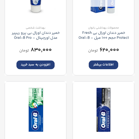
محصولات بهداشتی بانوان
بهداشت شخصی
خمیر دندان اورال بی Fresh
خمیر دندان اورال بی پرو ریپیر
Protect حجم 100 میل – Oral-B
مدل اورجینال – Oral-B Pro
Repair Original Toothpaste
Fresh Protect Toothpaste BIG
PACK
۸۳۰,۰۰۰
۶۲۰,۰۰۰
تومان
تومان
اطلاعات بیشتر
افزودن به سبد خرید