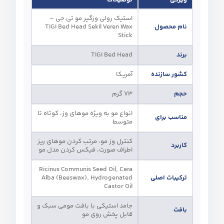
ویژگی
توضیحات
استیک رولی وزگیر مو تی جی –
نام محصول
TIGI Bed Head Sekil Veren Wax
Stick
برند
TIGI Bed Head
کشور سازنده
آمریکا
حجم
73 گرم
انواع مو به‌ ویژه موهای وز، کوتاه تا
مناسب برای
متوسط
کنترل وز مو، مرتب کردن موهای ریز
کاربرد
اطراف صورت، فیکس کردن مدل مو
Ricinus Communis Seed Oil, Cera
ترکیبات اصلی
Alba (Beeswax), Hydrogenated
Castor Oil
جامد استیکی با بافت مومی سبک و
بافت
قابل پخش روی مو