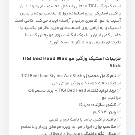
استیک وزگیر TIGI انتخابی ایده‌آل محسوب می‌شود. این
واکس استیکی برای استفاده روزانه مناسب بوده و بدون
آسیب به مو، ظاهری مرتب و آراسته ایجاد می‌کند. کافی است
استیک را به‌ آرامی روی قسمت‌های مورد نظر مو بکشید یا
مقدار کمی از آن را با نوک انگشت روی مو پخش کنید تا
نتیجه‌ای طبیعی و ماندگار به‌ دست آورید.
جزییات استیک وزگیر مو TIGI Bed Head Wax
Stick
✅
نام کامل محصول:
TIGI Bed Head Styling Wax Stick –
استیک حالت‌ دهنده و وزگیر مو تی جی
✅
برند تولیدکننده:
TIGI Bed Head – برند محصولات
مراقبت مو
✅
کشور سازنده:
آمریکا
✅
وزن:
73 گرم
✅
بافت:
واکس جامد با بافت نرم و کرمی
✅
مناسب برای:
انواع مو، به‌ ویژه موهای وزدار و نامنظم
✅
میزان نگه‌ دارندگی:
متوسط و انعطاف‌ پذیر