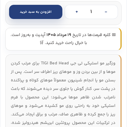
افزودن به سبد خرید
استیک رولی وزگیر مو تی جی - TIGI Bed Head Sekil Veren Wax Stick عدد
📅 کلیه قیمت‌ها در تاریخ
19 مرداد 1405
آپدیت و به‌روز است.
با خیال راحت خرید کنید. 🛒
وزگیر مو استیکی تی جی TIGI Bed Head برای مرتب کردن
موها و از بین بردن وز و موهای ریز اطراف سر است. پس از
بستن مو یا انجام شینیون معمولاً موهای کوتاه و پراکنده
در پشت سر، کنار گوش یا جلوی سر دیده می‌شوند که باعث
نامرتب شدن ظاهر موها می‌شود؛ این محصول با فرم
استیکی خود به راحتی روی مو کشیده می‌شود و موهای
ریز را جمع کرده و ظاهری صاف، مرتب و براق ایجاد می‌کند.
در ترکیبات این محصول پروتئین ابریشم هیدرولیز شده،