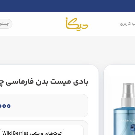
جستجو
 کاربری
برای:
بادی میست بدن فارماسی چند رایحه – ist
۰۰۰
توت‌های وحشی Wild Berries