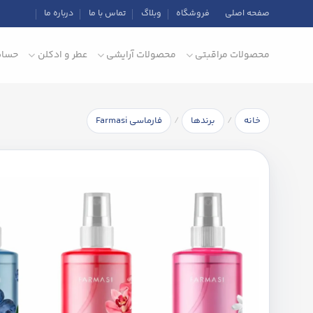
Ski
صفحه اصلی
فروشگاه
وبلاگ
تماس با ما
درباره ما
t
conten
محصولات مراقبتی
محصولات آرایشی
عطر و ادکلن
حساب
/
/
خانه
برندها
فارماسی Farmasi