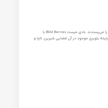
این مدل با رایحه میوه‌ای و انرژی‌بخش توت‌های وحشی، انتخابی عالی برای افرادی است که رایحه‌های شاد، سرزنده و پرانرژی را می‌پسندند. بادی میست Wild Berries با
حه بلوبری موجود در آن فضایی شیرین، تازه و