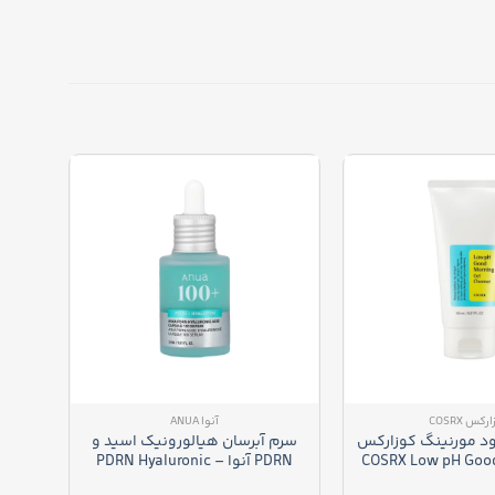
رکس COSRX
آنوا ANUA
د مورنینگ کوزارکس
سرم آبرسان هیالورونیک اسید و
ضدآ
– COSRX Low pH Go
PDRN آنوا – PDRN Hyaluronic
Acid Capsule 100 Serum
Gel Clean