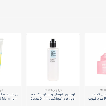
کوزارکس COSRX
کوزا
شن کننده
لوسیون آبرسان و مرطوب کننده
ژل شوینده گو
کپسولی کلاژن و PDRN مدی کیوب
اویل فری کوزارکس – Cosrx Oil-
od Morning
ser
Free Ultra Moisturizing Lotion
– Medicube 