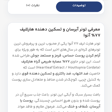
توضیحات
نظرات (0)
معرفی تونر آبرسان و تسکین‌ دهنده هارتلیف
۷۷٪ آنوا
تونر هارت لیف 77 آنوا یکی از محبوب‌ ترین و پرفروش‌ ترین
تونرهای کره‌ای در سال‌های اخیر است که به‌ طور ویژه برای
آرام کردن پوست حساس، قرمز و مستعد جوش
طراحی شده
است. این تونر حاوی
۷۷٪ عصاره طبیعی گیاه هارتلیف
(Heartleaf Extract / Houttuynia Cordata) است که
خاصیت
ضد التهاب، ضد باکتری و تسکین‌ دهنده قوی
دارد و
به کنترل چربی، کوچک‌تر شدن منافذ و متعادل‌ سازی پوست
کمک می‌کند.
بافت بسیار سبک و آبکی این تونر، باعث جذب سریع آن در
پوست شده و بدون هیچ احساس چسبندگی،
پوست را
آبرسان، شفاف و خنک
می‌کند. فرمول ملایم و فاقد مواد