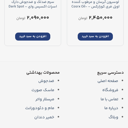
لوسیون آبرسان و مرطوب کننده
سرم ضدلک و ضدجوش دارک
اویل فری کوزارکس – Cosrx Oil-
اسپات اکسیس وای – Dark Spot
Correcting Glow Serum
Free Ultra Moisturizing Lotion
۲,۰۹۰,۰۰۰
۲,۴۵۰,۰۰۰
تومان
تومان
افزودن به سبد خرید
افزودن به سبد خرید
دسترسی سریع
محصولات بهداشتی
صفحه اصلی
ضدجوش
فروشگاه
ماسک صورت
تماس با ما
میسلار واتر
درباره ما
مام و دئودورانت
وبلاگ
خمیر دندان