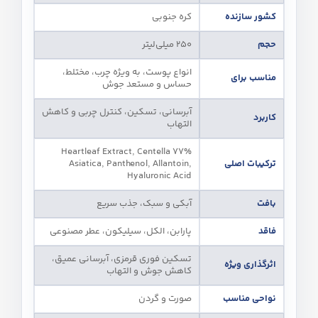
کشور سازنده
کره جنوبی
حجم
۲۵۰ میلی‌لیتر
انواع پوست، به‌ ویژه چرب، مختلط،
مناسب برای
حساس و مستعد جوش
آبرسانی، تسکین، کنترل چربی و کاهش
کاربرد
التهاب
77% Heartleaf Extract, Centella
ترکیبات اصلی
Asiatica, Panthenol, Allantoin,
Hyaluronic Acid
بافت
آبکی و سبک، جذب سریع
فاقد
پارابن، الکل، سیلیکون، عطر مصنوعی
تسکین فوری قرمزی، آبرسانی عمیق،
اثرگذاری ویژه
کاهش جوش و التهاب
نواحی مناسب
صورت و گردن