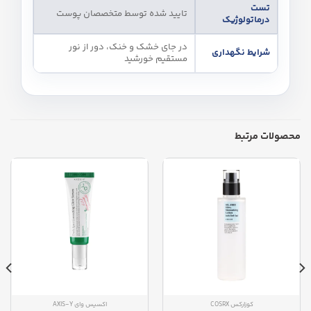
تست
تایید شده توسط متخصصان پوست
درماتولوژیک
در جای خشک و خنک، دور از نور
شرایط نگهداری
مستقیم خورشید
محصولات مرتبط
کوزارکس COSRX
اکسیس وای AXIS-Y