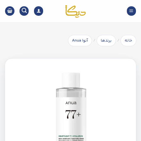
Ski
t
conten
/
/
خانه
برندها
آنوا Anua