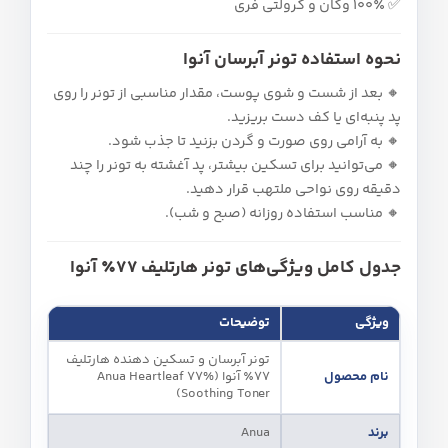
✅ ۱۰۰٪ وگان و کرولتی‌ فری
نحوه استفاده تونر آبرسان آنوا
🔸 بعد از شست‌ و شوی پوست، مقدار مناسبی از تونر را روی
پد پنبه‌ای یا کف دست بریزید.
🔸 به‌ آرامی روی صورت و گردن بزنید تا جذب شود.
🔸 می‌توانید برای تسکین بیشتر، پد آغشته به تونر را چند
دقیقه روی نواحی ملتهب قرار دهید.
🔸 مناسب استفاده روزانه (صبح و شب).
جدول کامل ویژگی‌های تونر هارتلیف ۷۷٪ آنوا
ویژگی
توضیحات
تونر آبرسان و تسکین‌ دهنده هارتلیف
نام محصول
۷۷٪ آنوا (Anua Heartleaf 77%
Soothing Toner)
برند
Anua