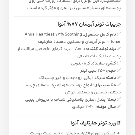
حساسیت‌زا، این تونر را برای استفاده روزانه حتی روی
پوست‌های بسیار حساس نیز ایمن و مؤثر کرده است.
جزییات تونر آبرسان ۷۷٪ آنوا
✅
نام کامل محصول:
Anua Heartleaf 77% Soothing
Toner – تونر آبرسان و تسکین‌ دهنده هارتلیف
✅
برند تولید کننده:
Anua – برند کره‌ای تخصصی مراقبت از
پوست با ترکیبات طبیعی
✅
کشور سازنده:
کره جنوبی
✅
حجم:
۲۵۰ میلی‌ لیتر
✅
بافت:
سبک، آبکی، زودجذب و غیر چسبناک
✅
مناسب برای:
انواع پوست به‌ویژه پوست‌های چرب،
مختلط، حساس و مستعد جوش
✅
بسته‌ بندی:
بطری پلاستیکی شفاف با درپوش پیچی
✅
سال عرضه:
۲۰۲۰ میلادی
کاربرد تونر هارتلیف آنوا
🔸 تسکین فوری التهاب، قرمزی و حساسیت پوست