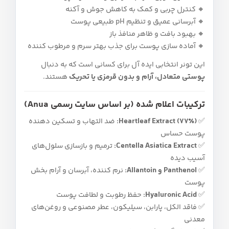
🔸 کنترل چربی و کمک به کاهش جوش و آکنه
🔸 آبرسانی عمیق و تنظیم pH طبیعی پوست
🔸 بهبود بافت و ظاهر منافذ باز
🔸 آماده‌ سازی پوست برای جذب بهتر سرم و مرطوب‌ کننده
این تونر انتخابی ایده‌ آل برای کسانی است که به دنبال
پوستی متعادل، آرام و بدون قرمزی یا تحریک
هستند.
ترکیبات اعلام‌ شده (بر اساس سایت رسمی Anua)
✅
Heartleaf Extract (۷۷٪):
ضد التهاب و تسکین‌ دهنده
پوست حساس
✅
Centella Asiatica Extract:
ترمیم و بازسازی سلول‌های
آسیب‌ دیده
✅
Panthenol و Allantoin:
نرم‌ کننده، آبرسان و آرام‌ بخش
پوست
✅
Hyaluronic Acid:
حفظ رطوبت و لطافت پوست
✅ فاقد الکل، پارابن، سیلیکون، عطر مصنوعی و روغن‌های
معدنی