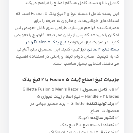
کنترل بالا و تسلط کامل هنگام اصلاح را فراهم می‌کند.
این بسته شامل 1 دسته تیغ و 2 تیغ یدک Fusion 5 است که
استفاده‌ای طولانی‌مدت و مقرون‌ به‌ صرفه را برای
مصرف‌کننده فراهم می‌سازد. طراحی سری قابل تعویض این
امکان را می‌دهد که پس از پایان عمر تیغه، کارتریج را تعویض
کنید. در صورت نیاز، می‌توانید
تیغ یدک Fusion 5 را در
بسته‌های ۴ عددی
نیز تهیه کنید. این محصول برای آقایانی
که به کیفیت اصلاح، دوام تیغه و راحتی در استفاده اهمیت
می‌دهند، انتخابی بسیار مناسب است.
جزییات تیغ اصلاح ژیلت Fusion 5 با 2 تیغ یدک
✅
نام کامل محصول:
Gillette Fusion 5 Men’s Razor 1
Handle + 2 Blades – تیغ اصلاح ژیلت فیوژن 5
✅
برند تولیدکننده:
Gillette – برند معتبر جهانی در
محصولات اصلاح
✅
کشور سازنده:
آمریکا
✅
تعداد:
1 دسته تیغ + 2 تیغ یدک
✅
نوع تیغ:
5 لبه استیل و ضد اصطکاک