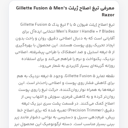
معرفی تیغ اصلاح ژیلت Gillette Fusion 5 Men’s
Razor
تیغ اصلاح ژیلت فیوژن 5 با 2 تیغ یدک Gillette Fusion 5
Men’s Razor 1 Handle + 2 Blades انتخابی ایده‌آل برای
آقایانی است که به دنبال اصلاحی دقیق، روان و راحت بدون
ایجاد تحریک روی پوست هستند. این محصول با بهره‌گیری
از 5 تیغه استیل و ضد اصطکاک با طراحی پیشرفته، اصلاحی
نزدیک، یکنواخت و نرم را فراهم می‌کند و برای استفاده
روزانه گزینه‌ای بسیار کاربردی به شمار می‌رود.
نقطه تمایز Gillette Fusion 5، وجود 5 تیغه نزدیک به هم
برای کاهش فشار روی پوست و اصلاحی راحت‌تر است. این
تیغه‌ها به همراه نوار روان‌کننده، حرکت تیغ را روی پوست
روان‌تر کرده و به کاهش قرمزی، سوزش و التهاب پس از
اصلاح کمک می‌کنند. در قسمت پشت سری نیز یک تیغه
دقیق (Precision Trimmer) تعبیه شده که برای اصلاح خط
ریش، فرم‌دهی سبیل و دسترسی به نواحی دشوار مانند زیر
بینی بسیار مناسب است. دسته ارگونومیک این محصول نیز