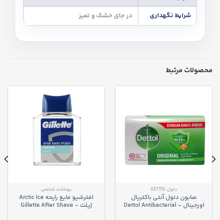
شرایط نگهداری
در جای خشک و تمیز
محصولات مرتبط
دتول DETTOL
بهداشت شخصی
صابون دتول آنتی باکتریال
افترشیو مایع رایحه Arctic Ice
اورجینال – Dettol Antibacterial
ژیلت – Gillette After Shave
Splash Refreshing Arctic Ice
Bar Soap Original