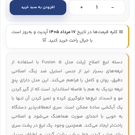
افزودن به سبد خرید
تیغ اصلاح ژیلت فیوژن 5 با 2 تیغ یدک – Gillette Fusion 5 Men's Razor 1 Handle + 2 Blades عدد
📅 کلیه قیمت‌ها در تاریخ
17 مرداد 1405
آپدیت و به‌روز است.
با خیال راحت خرید کنید. 🛒
دسته تیغ اصلاح ژیلت مدل Fusion 5 با استفاده از
تیغه‌های بسیار تیز از جنس استیل ضد زنگ، اصلاحی
دقیق، روان و کامل را فراهم می‌کند. این مدل دارای پنج
تیغه نزدیک به هم با فاصله استاندارد است که از گیر کردن
مو و انسداد تیغ‌ها جلوگیری کرده و تمیز کردن آن تنها با
یک آبکشی ساده ممکن است. سری انعطاف‌پذیر دستگاه
به‌ خوبی با انحنای صورت هماهنگ می‌شود و اصلاحی
راحت‌تر ایجاد می‌کند. همچنین وجود یک تیغ در پشت سری
برای مرتب کردن خط ریش، پشت گردن و اطراف سبیل