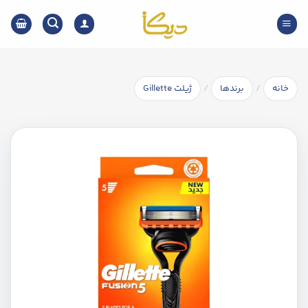
Ski
t
conten
/
/
خانه
برندها
ژیلت Gillette