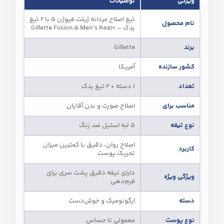
ویژگی
توضیحات
تیغ اصلاح مردانه ژیلت فیوژن 5 با 2 تیغ
نام محصول
یدک – Gillette Fusion 5 Men’s Razor
برند
Gillette
کشور سازنده
آمریکا
تعداد
1 دسته + 2 تیغ یدک
مناسب برای
اصلاح صورت و بدن آقایان
نوع تیغه
5 لبه استیل ضد زنگ
اصلاح روان، دقیق با کمترین میزان
کاربرد
تحریک پوست
دارای تیغه دقیق پشت سری برای
ویژگی ویژه
فرم‌دهی
دسته
ارگونومیک و خوش‌دست
نوع پوست
معمولی تا حساس