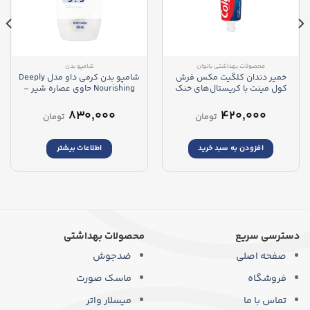
محصولات بهداشتی بانوان
شامپو بدن
خمیر دندان کلگیت مکس فرش
شامپو بدن کرمی داو مدل Deeply
کول مینت با کریستال‌های خنک‌
Nourishing حاوی عصاره شیر –
کننده – Colgate Max Fresh Cool
Dove Deep Nourishing Body
Wash
Mint
۸۳۰,۰۰۰
۴۲۰,۰۰۰
تومان
تومان
افزودن به سبد خرید
اطلاعات بیشتر
دسترسی سریع
محصولات بهداشتی
صفحه اصلی
ضدجوش
فروشگاه
ماسک صورت
تماس با ما
میسلار واتر