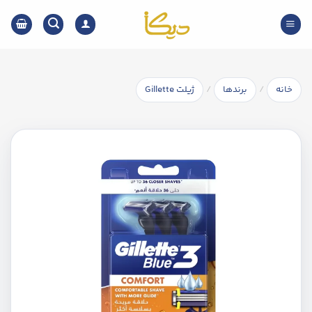
Ski
t
conten
/
/
خانه
برندها
ژیلت Gillette