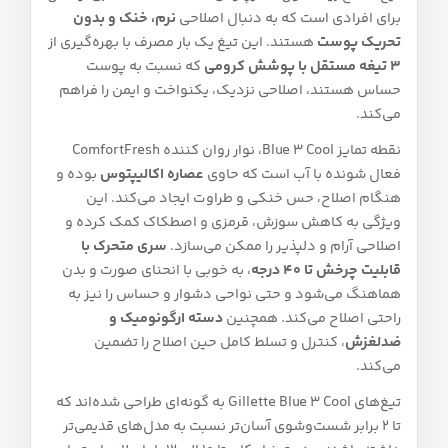
برای افرادی است که به دنبال اصلاحی
نرم، خنک و بدون
تحریک پوست
هستند. این تیغ یک‌ بار مصرف با بهره‌گیری از
۳ تیغه مستقل با پوشش کرومی
که نسبت به پوست
حساس هستند، اصلاحی نزدیک، یکنواخت و ایمن را فراهم
می‌کند.
نقطه تمایز Blue 3 Cool، نوار روان‌ کننده ComfortFresh
فعال‌ شونده با آب است که حاوی
عصاره اکالیپتوس
بوده و
هنگام اصلاح، حس خنکی و طراوت ایجاد می‌کند. این
ویژگی به کاهش سوزش، قرمزی و اصطکاک کمک کرده و
اصلاحی آرام و دلپذیر را ممکن می‌سازد.
سری متحرک با
قابلیت چرخش تا ۴۰ درجه
، به‌ خوبی با انحنای صورت و بدن
هماهنگ می‌شود و حتی نواحی دشوار و حساس را نیز به‌
راحتی اصلاح می‌کند. همچنین
دسته ارگونومیک و
ضدلغزش
، کنترل و تسلط کامل حین اصلاح را تضمین
می‌کند.
تیغ‌های Gillette Blue 3 Cool به‌ گونه‌ای طراحی شده‌اند که
تا ۲ برابر شست‌وشوی آسان‌تر نسبت به مدل‌های قدیمی‌تر