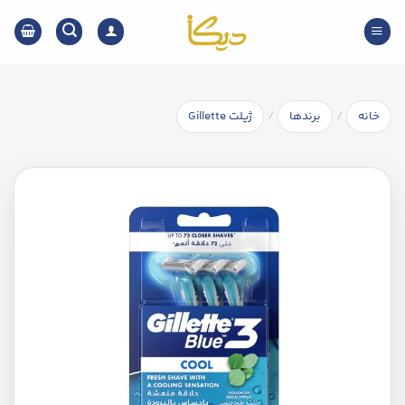
Ski
t
conten
/
/
خانه
برندها
ژیلت Gillette