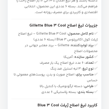
داشته باشند و هر تیغ امکان تا ۱۰ الی ۱۲ بار اصلاح راحت را
فراهم می‌کند. بسته ۶ عددی این محصول، انتخابی
اقتصادی و کاربردی برای مصرف روزانه است.
جزییات تیغ اصلاح Gillette Blue 3 Cool
✅
نام کامل محصول:
Gillette Blue 3 Cool – تیغ اصلاح
ژیلت کول اکالیپتوس Blue 3 (بسته ۶ عددی)
✅
برند تولیدکننده:
Gillette – برند معتبر جهانی در
محصولات اصلاح
✅
کشور سازنده:
آمریکا
✅
تعداد:
۶ عدد تیغ اصلاح یک‌ بار مصرف
✅
نوع تیغ:
۳ لبه استیل ضد زنگ
✅
مناسب برای:
اصلاح صورت و بدن، پوست‌های معمولی تا
حساس
✅
طراحی:
دسته ارگونومیک با کنترل بالا
✅
بسته‌ بندی:
بسته پلاستیکی ۶ عددی
کاربرد تیغ اصلاح ژیلت Blue 3 Cool