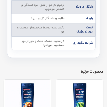
ترمیم تار مو از عمق، نرم‌کنندگی و
اثرگذاری ویژه
کاهش موخوره
رایحه
ملایم و ماندگار گل و میوه
تست
تأیید شده توسط متخصصان پوست و
درماتولوژیک
مو
در محیط خشک، خنک و دور از نور
شرایط نگهداری
مستقیم خورشید
محصولات مرتبط