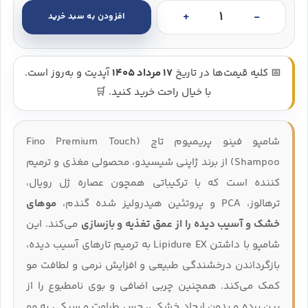
افزودن به سبد خرید
شامپو ترمیم کننده مو فینو پریمیوم تاچ شیسیدو - Shiseido Fitit Fino Premium Touch Shampoo عدد
📅 کلیه قیمت‌ها در تاریخ
17 مرداد 1405
آپدیت و به‌روز است.
با خیال راحت خرید کنید. 🛒
شامپو فینو پریمیوم تاچ (Fino Premium Touch
Shampoo) از برند ژاپنی شیسیدو، محصولی مغذی و ترمیم‌
کننده است که با ترکیباتی همچون عصاره ژل رویال،
ترهالوز، PCA و پروتئین هیدرولیز شده گندم،
موهای
خشک و آسیب‌ دیده را از عمق تغذیه و بازسازی
می‌کند. این
شامپو با داشتن Lipidure EX به ترمیم تارهای آسیب‌ دیده،
بازگرداندن درخشندگی طبیعی و افزایش نرمی و لطافت مو
کمک می‌کند. همچنین چربی اضافی و بوی نامطبوع را از
بین برده و بدون ایجاد خشکی، حس طراوت و سبکی به مو