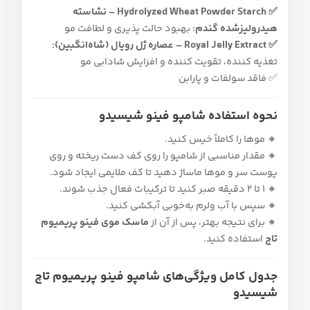
✅ Hydrolyzed Wheat Powder Starch – نشاسته
هیدرولیزشده گندم:
بهبود حالت‌ پذیری و لطافت مو
✅ Royal Jelly Extract – عصاره ژل رویال (شاه‌انگبین):
تغذیه‌ کننده، تقویت‌ کننده و افزایش شادابی مو
✅ فاقد سولفات و پارابن
نحوه استفاده شامپو فینو شیسیدو
🔸 موها را کاملاً خیس کنید.
🔸 مقدار مناسبی از شامپو را روی کف دست ریخته و روی
پوست سر و موها ماساژ دهید تا کف ملایمی ایجاد شود.
🔸 ۱ تا ۲ دقیقه صبر کنید تا ترکیبات فعال جذب شوند.
🔸 سپس با آب ولرم به‌خوبی آبکشی کنید.
🔸 برای نتیجه بهتر، پس از آن از
ماسک موی فینو پریمیوم
تاچ
استفاده کنید.
جدول کامل ویژگی‌های شامپو فینو پریمیوم تاچ
شیسیدو