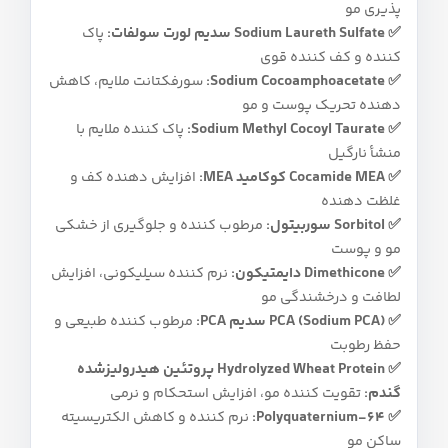
پذیری مو
✅ Sodium Laureth Sulfate سدیم لورت سولفات:
پاک‌
کننده و کف‌ کننده قوی
✅ Sodium Cocoamphoacetate:
سورفکتانت ملایم، کاهش‌
دهنده تحریک پوست و مو
✅ Sodium Methyl Cocoyl Taurate:
پاک‌ کننده ملایم با
منشأ نارگیل
✅ Cocamide MEA کوکامید MEA:
افزایش‌ دهنده کف و
غلظت‌ دهنده
✅ Sorbitol سوربیتول:
مرطوب‌ کننده و جلوگیری از خشکی
مو و پوست
✅ Dimethicone دایمتیکون:
نرم‌ کننده سیلیکونی، افزایش
لطافت و درخشندگی مو
✅ PCA (Sodium PCA) سدیم PCA:
مرطوب‌ کننده طبیعی و
حفظ رطوبت
✅ Hydrolyzed Wheat Protein پروتئین هیدرولیزشده
گندم:
تقویت‌ کننده مو، افزایش استحکام و نرمی
✅ Polyquaternium-64:
نرم‌ کننده و کاهش الکتریسیته
ساکن مو