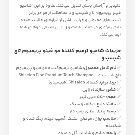
دلپذیر و آرامش‌ بخش تبدیل می‌کند. علاوه بر این، شامپو
فینو پریمیوم تاچ شیسیدو با محافظت از مو در برابر
آسیب‌های محیطی و حرارت ناشی از ابزارهای حالت‌ دهنده،
نقش مؤثری در حفظ سلامت و زیبایی طبیعی موهای شما
ایفا می‌کند.
جزییات شامپو ترمیم‌ کننده مو فینو پریمیوم تاچ
شیسیدو
✅
نام کامل محصول:
شامپو ترمیم‌کننده مو فینو پریمیوم
تاچ شیسیدو – Shiseido Fino Premium Touch Shampoo
✅
برند تولید کننده:
Shiseido (شیسیدو)
✅
کشور سازنده:
ژاپن
✅
حجم:
550 میلی‌ لیتر
✅
بافت:
مایع شفاف و سبک
✅
بسته‌ بندی:
بطری پمپ‌ دار
✅
مناسب برای:
موهای خشک، آسیب‌ دیده، رنگ‌ شده و
شکننده
✅
رایحه:
ملایم و شاداب گل و میوه