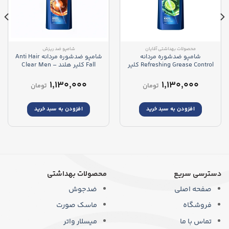
محصولات بهداشتی آقایان
شامپو ضد ریزش
شامپو ضدشوره مردانه
شامپو ضدشوره مردانه Anti Hair
Refreshing Grease Control کلیر
Fall کلیر هلند – Clear Men
هلند – Clear Men Refreshing
Anti-Hair Fall Shampoo
Grease Control Shampoo
۱,۱۳۰,۰۰۰
۱,۱۳۰,۰۰۰
تومان
تومان
افزودن به سبد خرید
افزودن به سبد خرید
دسترسی سریع
محصولات بهداشتی
صفحه اصلی
ضدجوش
فروشگاه
ماسک صورت
تماس با ما
میسلار واتر