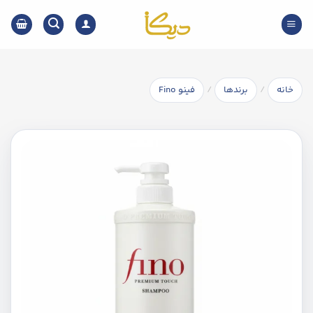
Ski
t
conten
/
/
خانه
برندها
فینو Fino