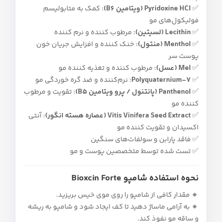
✅
Pyridoxine HCl (ویتامین B6)
: کمک به متابولیسم
فولیکول‌های مو
✅
Lecithin (لسیتین)
: مرطوب‌ کننده و نرم‌ کننده
✅
Menthol (منتول)
: خنک‌ کننده و افزایش جریان خون
پوست سر
✅
Mel (عسل)
: مرطوب‌ کننده و تغذیه‌ کننده مو
✅
Polyquaternium-7
: نرم‌کننده و ضد گره خوردگی مو
✅
Panthenol (پانتنول / پرو ویتامین B5)
: تقویت و مرطوب‌
کننده مو
✅
Vitis Vinifera Seed Extract (عصاره هسته انگور)
: آنتی‌
اکسیدان و تقویت کننده مو
✅ فاقد پارابن و سولفات‌های سنگین
✅ تست شده توسط متخصصین پوست و مو
نحوه استفاده شامپو Bioxcin Forte
🔸 مقدار کافی از شامپو را روی موی خیس بریزید.
🔸 به آرامی ماساژ دهید تا کف ایجاد شود و شامپو به ریشه
و ساقه مو نفوذ کند.