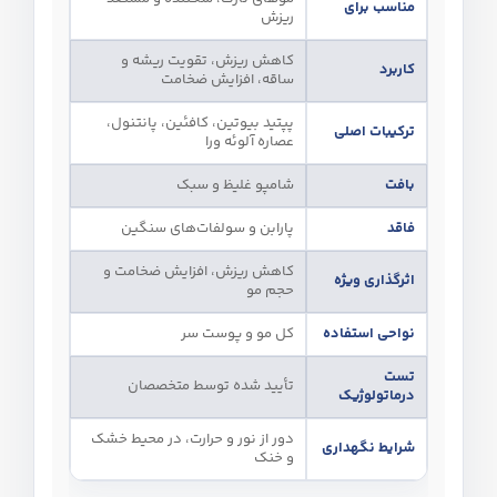
مناسب برای
ریزش
کاهش ریزش، تقویت ریشه و
کاربرد
ساقه، افزایش ضخامت
پپتید بیوتین، کافئین، پانتنول،
ترکیبات اصلی
عصاره آلوئه‌ ورا
بافت
شامپو غلیظ و سبک
فاقد
پارابن و سولفات‌های سنگین
کاهش ریزش، افزایش ضخامت و
اثرگذاری ویژه
حجم مو
نواحی استفاده
کل مو و پوست سر
تست
تأیید شده توسط متخصصان
درماتولوژیک
دور از نور و حرارت، در محیط خشک
شرایط نگهداری
و خنک