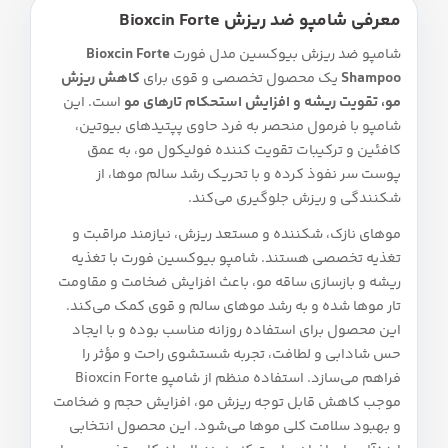
معرفی شامپو ضد ریزش Bioxcin Forte
شامپو ضد ریزش بیوکسین مدل فورت
Bioxcin Forte
Shampoo
یک محصول تخصصی و قوی برای
کاهش ریزش
مو، تقویت ریشه و افزایش استحکام تارهای مو
است. این
شامپو با فرمول منحصر به فرد حاوی پپتیدهای بیوتین،
کافئین و ترکیبات تقویت‌ کننده فولیکول مو، به عمق
پوست سر نفوذ کرده و با تحریک رشد سالم موها، از
شکنندگی و ریزش جلوگیری می‌کند.
موهای نازک، شکننده و مستعد ریزش، نیازمند مراقبت و
تغذیه تخصصی هستند. شامپو بیوکسین فورت با تغذیه
ریشه و بازسازی ساقه مو، باعث افزایش ضخامت و مقاومت
تار موها شده و به رشد موهای سالم و قوی کمک می‌کند.
این محصول برای استفاده روزانه مناسب بوده و با ایجاد
حس شادابی و لطافت، تجربه شستشوی راحت و مؤثر را
فراهم می‌سازد. استفاده منظم از شامپو Bioxcin Forte
موجب کاهش قابل توجه ریزش مو، افزایش حجم و ضخامت
و بهبود سلامت کلی موها می‌شود. این محصول انتخابی