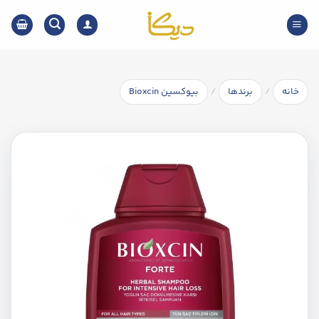
Ski
t
conten
/
/
خانه
برندها
بیوکسین Bioxcin