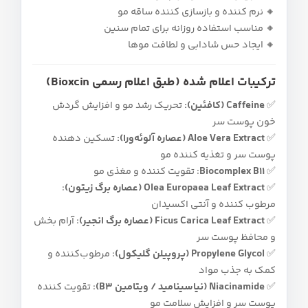
🔸 نرم‌ کننده و بازسازی‌ کننده ساقه مو
🔸 مناسب استفاده روزانه برای تمام سنین
🔸 ایجاد حس شادابی و لطافت موها
ترکیبات اعلام‌ شده (طبق اعلام رسمی Bioxcin)
✅
Caffeine (کافئین):
تحریک رشد مو و افزایش گردش
خون پوست سر
✅
Aloe Vera Extract (عصاره آلوئه‌ورا):
تسکین‌ دهنده
پوست سر و تغذیه‌ کننده مو
✅
Biocomplex B11
: تقویت‌ کننده و مغذی مو
✅
Olea Europaea Leaf Extract (عصاره برگ زیتون)
:
مرطوب‌ کننده و آنتی‌ اکسیدان
✅
Ficus Carica Leaf Extract (عصاره برگ انجیر)
: آرام‌ بخش
و محافظ پوست سر
✅
Propylene Glycol (پروپیلن گلیکول)
: مرطوب‌کننده و
کمک به جذب مواد
✅
Niacinamide (نیاسینامید / ویتامین B3)
: تقویت کننده
پوست سر و افزایش سلامت مو