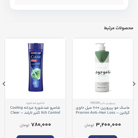
محصولات مرتبط
ناموجود
پریورین بایر PRIORIN
شامپو ضدشوره
ماسک مو پریورین 800 میل حاوی
شامپو ضدشوره مردانه Cooling
کراتین – Priorinn Anti-Hair Loss
Itch Control کلیر تایلند – Clear
Men Cooling Itch Control
Hair Mask
Shampoo
۷۸۰,۰۰۰
۳,۲۰۰,۰۰۰
تومان
تومان