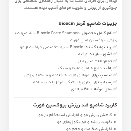
ایده‌آل برای افرادی است که به دنبال راهکاری تخصصی برای
جلوگیری از ریزش و تقویت موهای آسیب‌دیده هستند.
جزییات شامپو قرمز Bioxcin
✅
نام کامل محصول:
Bioxcin Forte Shampoo – شامپو ضد
ریزش بیوکسین مدل فورت
✅
برند تولیدکننده:
Bioxcin – برند تخصصی مراقبت از مو
✅
کشور سازنده:
ترکیه
✅
حجم:
300 میلی‌ لیتر
✅
بافت:
مایع شامپو غلیظ و سبک
✅
مناسب برای:
موهای نازک، شکننده و مستعد ریزش
✅
بسته‌ بندی:
بطری پلاستیکی قرمز یا درب ساده
✅
سال عرضه:
۲۰۱۹ میلادی
کاربرد شامپو ضد ریزش بیوکسین فورت
🔸 کاهش ریزش مو و افزایش استحکام تار مو
🔸 تقویت ریشه و فولیکول‌های مو
🔸 افزایش ضخامت و حجم مو