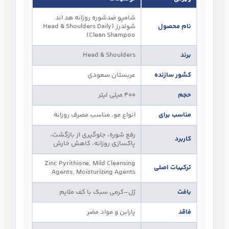
شامپو ضدشوره روزانه هد اند
نام محصول
شولدرز (Head & Shoulders Daily
Clean Shampoo)
برند
Head & Shoulders
کشور سازنده
عربستان سعودی
حجم
۴۰۰ میلی‌ لیتر
مناسب برای
انواع مو، مناسب مصرف روزانه
رفع شوره، جلوگیری از بازگشت،
کاربرد
پاکسازی روزانه، کاهش خارش
Zinc Pyrithione, Mild Cleansing
ترکیبات اصلی
Agents, Moisturizing Agents
بافت
ژل–کرمی سبک با کف ملایم
فاقد
پارابن و مواد مضر