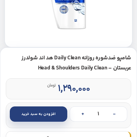
شامپو ضدشوره روزانه Daily Clean هد اند شولدرز
عربستان – Head & Shoulders Daily Clean
۱,۲۹۰,۰۰۰
تومان
افزودن به سبد خرید
شامپو ضدشوره روزانه Daily Clean هد اند شولدرز عربستان - Head & Shoulders Daily Clean عدد