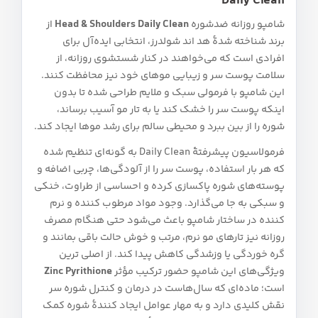
Daily Clean
شامپو روزانه ضدشوره
Head & Shoulders Daily Clean
از
برند شناخته‌ شدهٔ هد اند شولدرز، انتخابی ایده‌آل برای
افرادی است که می‌خواهند در کنار شستشوی روزانه، از
سلامت پوست سر و زیبایی موهای خود نیز محافظت کنند.
این شامپو با فرمولی سبک و ملایم طراحی شده تا بدون
اینکه پوست سر را خشک کند یا به تار مو آسیب برساند،
شوره را از بین ببرد و محیطی سالم برای رشد موها ایجاد کند.
فرمولاسیون پیشرفتهٔ Daily Clean به‌ گونه‌ای تنظیم شده
که هر بار استفاده، پوست سر را از آلودگی‌ها، چربی اضافه و
پوسته‌های شوره پاکسازی کرده و احساسی از طراوت، خنکی
و سبکی به جا می‌گذارد. وجود مواد مرطوب‌ کننده و نرم‌
کننده در ساختار شامپو باعث می‌شود حتی هنگام مصرف
روزانه نیز تارهای مو نرم، مرتب و خوش‌ حالت باقی بمانند و
گره‌ خوردگی یا وزشدگی کاهش پیدا کند. از اصلی‌ ترین
ویژگی‌های این شامپو حضور ترکیب مؤثر
Zinc Pyrithione
است؛ ماده‌ای که سال‌هاست در درمان و کنترل شوره سر
نقش کلیدی دارد و به مهار عوامل ایجاد کنندهٔ شوره کمک