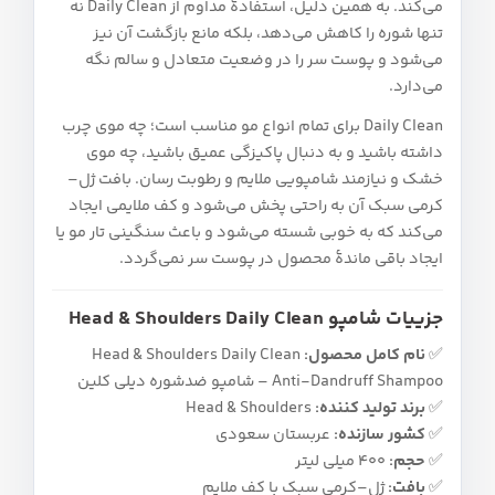
می‌کند. به همین دلیل، استفادهٔ مداوم از Daily Clean نه‌
تنها شوره را کاهش می‌دهد، بلکه مانع بازگشت آن نیز
می‌شود و پوست سر را در وضعیت متعادل و سالم نگه
می‌دارد.
Daily Clean برای تمام انواع مو مناسب است؛ چه موی چرب
داشته باشید و به دنبال پاکیزگی عمیق باشید، چه موی
خشک و نیازمند شامپویی ملایم و رطوبت‌ رسان. بافت ژل–
کرمی سبک آن به‌ راحتی پخش می‌شود و کف ملایمی ایجاد
می‌کند که به‌ خوبی شسته می‌شود و باعث سنگینی تار مو یا
ایجاد باقی‌ ماندهٔ محصول در پوست سر نمی‌گردد.
جزییات شامپو Head & Shoulders Daily Clean
✅
نام کامل محصول:
Head & Shoulders Daily Clean
Anti-Dandruff Shampoo – شامپو ضدشوره دیلی کلین
✅
برند تولید کننده:
Head & Shoulders
✅
کشور سازنده:
عربستان سعودی
✅
حجم:
۴۰۰ میلی‌ لیتر
✅
بافت:
ژل–کرمی سبک با کف ملایم