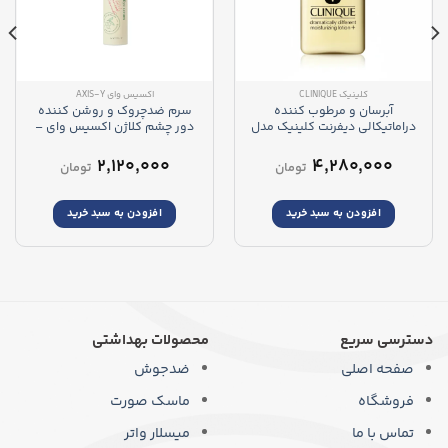
کلینیک CLINIQUE
اکسیس وای AXIS-Y
آبرسان و مرطوب کننده
سرم ضدچروک و روشن کننده
دراماتیکالی دیفرنت کلینیک مدل
دور چشم کلاژن اکسیس وای –
لوسیون پلاس (مناسب پوست
AXIS-Y Vegan Collagen Eye
خشک)
Serum
۲,۱۲۰,۰۰۰
۴,۲۸۰,۰۰۰
تومان
تومان
افزودن به سبد خرید
افزودن به سبد خرید
دسترسی سریع
محصولات بهداشتی
صفحه اصلی
ضدجوش
فروشگاه
ماسک صورت
تماس با ما
میسلار واتر