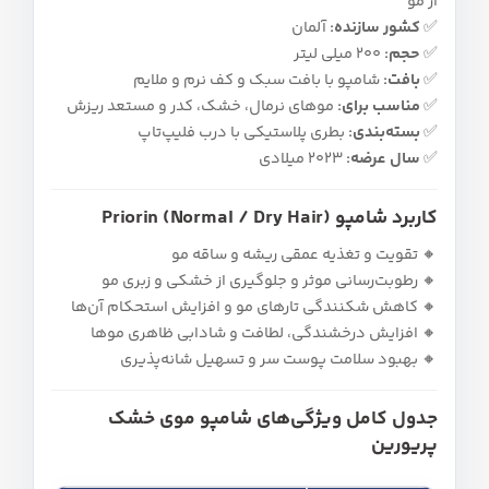
از مو
✅
کشور سازنده:
آلمان
✅
حجم:
200 میلی‌ لیتر
✅
بافت:
شامپو با بافت سبک و کف نرم و ملایم
✅
مناسب برای:
موهای نرمال، خشک، کدر و مستعد ریزش
✅
بسته‌بندی:
بطری پلاستیکی با درب فلیپ‌تاپ
✅
سال عرضه:
2023 میلادی
کاربرد شامپو Priorin (Normal / Dry Hair)
🔸 تقویت و تغذیه عمقی ریشه و ساقه مو
🔸 رطوبت‌رسانی موثر و جلوگیری از خشکی و زبری مو
🔸 کاهش شکنندگی تارهای مو و افزایش استحکام آن‌ها
🔸 افزایش درخشندگی، لطافت و شادابی ظاهری موها
🔸 بهبود سلامت پوست سر و تسهیل شانه‌پذیری
جدول کامل ویژگی‌های شامپو موی خشک
پریورین