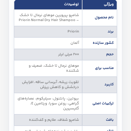
ویژگی
توضیحات
شامپو پریورین موهای نرمال تا خشک
نام محصول
– Priorin Normal Dry Hair Shampoo
برند
Priorin
کشور سازنده
آلمان
حجم
200 میلی‌ لیتر
موهای نرمال تا خشک، ضعیف و
مناسب برای
شکننده
تقویت ریشه، آبرسانی ساقه، افزایش
کاربرد
درخشش و کاهش ریزش
بیوتین، پانتنول، سیلیکوم، عصاره‌های
ترکیبات اصلی
گیاهی، روغن سویا، ویتامین E،
گلیسیرین
بافت
شامپو شفاف، ملایم و کف‌کننده