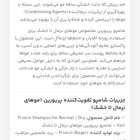
ضد ریزش که باعث خشکی ساقه مو می‌شوند، این نسخه با
بهره‌گیری از ترکیبات نرم‌کننده (Conditioning Agents)،
موها را ابریشمی کرده و شانه‌پذیری آن‌ را بهبود می‌بخشد.
شامپو پریورین مخصوص موهای نرمال تا خشک برای
استفاده روزانه آقایان و خانم‌ها ایده‌آل است. این محصول با
پاکسازی ملایم آلودگی‌ها و چربی‌های اضافی بدون آسیب به
لایه محافظ پوست سر، محیطی سالم برای رشد مجدد موها
فراهم می‌کند. همچنین افرادی که به دلیل عوامل محیطی،
استرس یا تغذیه نامناسب دچار نازکی و خشکی مو شده‌اند،
می‌توانند از این محصول برای بازگرداندن شادابی و
استحکام به موهای خود استفاده کنند.
جزییات شامپو تقویت‌کننده پریورین (موهای
نرمال تا خشک)
✅
نام کامل محصول:
Priorin Shampoo for Normal / Dry
Hair – شامپو پریورین موهای نرمال تا خشک
✅
برند تولید کننده:
Priorin (Bayer) – برند تخصصی مراقبت