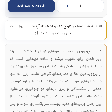
افزودن به سبد خرید
شامپو پریورین موهای نرمال تا خشک 200 میل - Priorin Normal Dry Hair Shampoo عدد
📅 کلیه قیمت‌ها در تاریخ
18 مرداد 1405
آپدیت و به‌روز است.
با خیال راحت خرید کنید. 🛒
شامپو پریورین مخصوص موهای نرمال تا خشک، از برند
بایر آلمان برای تقویت ریشه و ساقه موهایی است که
مستعد ریزش و خشکی هستند. این محصول با بهره‌گیری
از پروویتامین B5 و عصاره‌های گیاهی مانند ارزن، نه‌ تنها
فولیکول‌های مو را تغذیه می‌کند، بلکه با رطوبت‌رسانی
عمقی از شکنندگی و زبری تارهای مو جلوگیری می‌نماید.
بافت ملایم این شامپو باعث می‌شود آلودگی‌ها بدون از
بین رفتن چربی‌های مفید پوست سر پاکسازی شوند و پس
از شستشو، موها حالتی درخشان، نرم و با شانه‌پذیری بالا