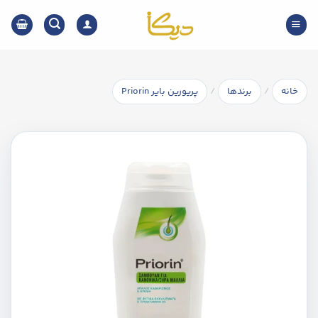
Ski
t
conten
/
/
خانه
برندها
پریورین بایر Priorin