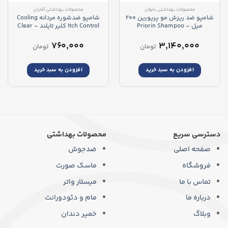
محصولات بهداشتی بانوان
محصولات بهداشتی آقایان
شامپو ضد ریزش مو پریورین 200
شامپو ضدشوره مردانه Cooling
میل – Priorin Shampoo
Itch Control کلیر تایلند – Clear
Men Cooling Itch Control
f.kraftlos.dünner
Shampoo
۷۶۰,۰۰۰
۳,۱۴۰,۰۰۰
تومان
تومان
افزودن به سبد خرید
افزودن به سبد خرید
دسترسی سریع
محصولات بهداشتی
صفحه اصلی
ضدجوش
فروشگاه
ماسک صورت
تماس با ما
میسلار واتر
درباره ما
مام و دئودورانت
وبلاگ
خمیر دندان