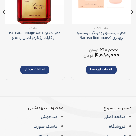
عطر و ادکلن
عطر و ادکلن
عطر نارسیسو رودریگز نارسیسو
عطر ادکلن Baccarat Rouge 540
پودری (Narciso Rodriguez
– باکارات رژ قرمز اصلی زنانه و
Narciso Poudree)
مردانه
–
۲۱۰,۰۰۰
تومان
محدوده
۴,۰۸۰,۰۰۰
تومان
قیمت:
۲۱۰,۰۰۰ تومان
انتخاب گزینه‌ها
اطلاعات بیشتر
تا
۴,۰۸۰,۰۰۰ تومان
این
محصول
دارای
انواع
مختلفی
می
دسترسی سریع
محصولات بهداشتی
باشد.
صفحه اصلی
ضدجوش
گزینه
ها
فروشگاه
ماسک صورت
ممکن
است