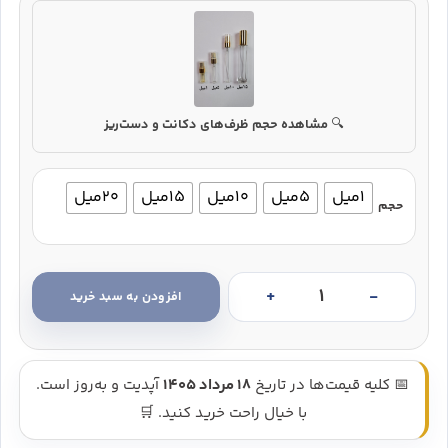
🔍
مشاهده حجم ظرف‌های دکانت و دست‌ریز
1میل
5میل
10میل
15میل
20میل
حجم
افزودن به سبد خرید
عطر ادکلن آمواج پرپس (امواژ پورپس) - Amouage Purpose عدد
📅 کلیه قیمت‌ها در تاریخ
18 مرداد 1405
آپدیت و به‌روز است.
با خیال راحت خرید کنید. 🛒