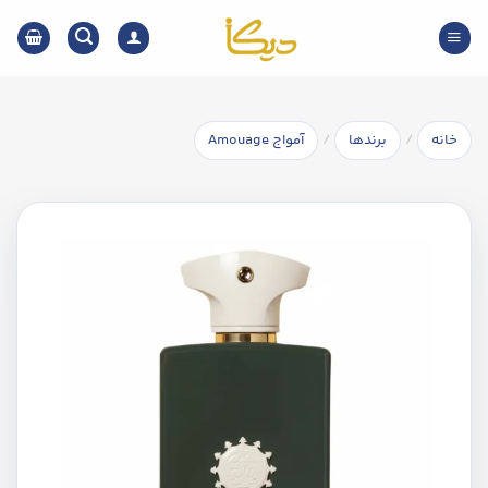
Ski
t
conten
/
/
خانه
برندها
آمواج Amouage