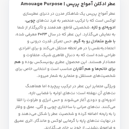
عطر ادکلن آمواج پرپس | Amouage Purpose
عطر آمواج پرپس یک شاهکار مدرن در دنیای عطرسازی
لوکس است که با ترکیب منحصر به‌ فرد نت‌های
چوبی،
ادویه‌ای و تازه
، شخصیتی قاطع، هدفمند و تأثیرگذار از شما
به نمایش می‌گذارد. این عطر که در سال
2023
معرفی شده،
با طبع متعادل رو به گرم
، حس تمرکز، قدرت درونی و
اعتمادبه‌نفس را در هر لحظه منتقل می‌کند و برای افرادی
طراحی شده است که به دنبال ظاهری شیک، متفاوت و
معنادار هستند. این محصول عطری یونیسکس بوده و
هم
برای خانم‌ها و هم آقایان
مناسب است و انتخابی خاص برای
شخصیت‌های مستقل و متمایز به شمار میرود.
ویژگی متمایز این عطر در ترکیب پیچیده اما هماهنگ
نت‌های آن نهفته است؛ نت‌های اولیه با فضایی تازه،
ادویه‌ای و دودی آغاز می‌شوند و حس انرژی و طراوت را القا
می‌کنند. نت‌های میانی با ساختاری چوبی و گلی، عمق و وقار
را به رایحه اضافه کرده و شخصیت عطر را شکل می‌دهند و
در نهایت نت‌های پایه با گرمایی لوکس و ماندگار، اثری عمیق
و فراموش‌نشدنی از خود بر جای می‌گذارند.