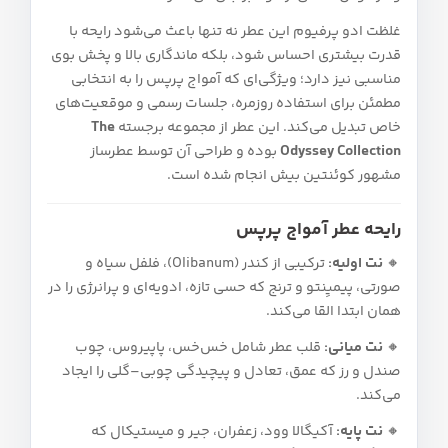
غلظت ادو پرفیوم این عطر نه تنها باعث می‌شود رایحه با
قدرت بیشتری احساس شود، بلکه ماندگاری بالا و پخش بوی
مناسبی نیز دارد؛ ویژگی‌ای که آمواج پرپس را به انتخابی
مطمئن برای استفاده روزمره، جلسات رسمی و موقعیت‌های
خاص تبدیل می‌کند. این عطر از مجموعه برجسته
The
Odyssey Collection
بوده و طراحی آن توسط عطرساز
مشهور کوئنتین بیش انجام شده است.
رایحه عطر آمواج پرپس
🔸
نت اولیه:
ترکیبی از کندر (Olibanum)، فلفل سیاه و
صورتی، پیمیِنتو و ترنج که حسی تازه، ادویه‌ای و پرانرژی را در
همان ابتدا القا می‌کند.
🔸
نت میانی:
قلب عطر شامل خس‌خس، پاپیروس، چوب
صندل و رز که عمق، تعادل و پیچیدگی چوبی–گلی را ایجاد
می‌کند.
🔸
نت پایه:
آکیگالا وود، زعفران، جیر و میستیکال که