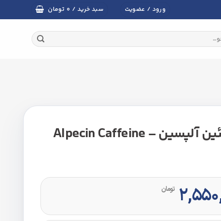
تومان
ورود / عضویت
سبد خرید /
۰
محلول تقویت کننده مو کافئین آلپسین – Alpecin Caffeine
۲,۵۵۰
تومان