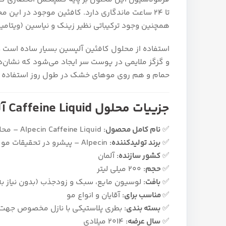
تا 24 ساعت ماندگاری دارد. کافئین موجود در این
همچنین وجود ترکیباتی نظیر زینک و نیاسین (ویتامین B3) در این لوسیون، متابولیسم ریشه مو را تقویت کرده و سلامت کلی پوست سر را بهبود می‌
استفاده از محلول کافئین آلپسین بسیار ساده است و
و گزگز ملایمی در پوست سر ایجاد می‌شود که نشان
حمام و هم روی موهای خشک در طول روز استفاده کرد 
جزییات محلول Caffeine Liquid آلپسین
✅
نام کامل محصول:
Alpecin Caffeine Liquid – محلول تقویت کننده مو کافئین آلپسین
✅
برند تولیدکننده:
Alpecin – پیشرو در تحقیقات مو و کافئین
✅
کشور سازنده:
آلمان
✅
حجم:
200 میلی‌ لیتر
✅
بافت:
لوسیون مایع، سبک و زودجذب (بدون نیاز ب
✅
مناسب برای:
آقایان و انواع مو
✅
بسته‌ بندی:
بطری پلاستیکی با نازل مخصوص جهت 
✅
سال عرضه:
2014 میلادی