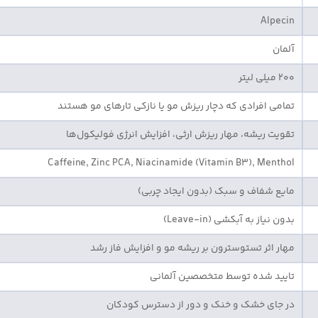
Alpecin
آلمان
200 میلی‌ لیتر
تمامی افرادی که دچار ریزش مو یا نازکی تارهای مو هستند
تقویت ریشه، مهار ریزش ارثی، افزایش انرژی فولیکول‌ها
Caffeine, Zinc PCA, Niacinamide (Vitamin B3), Menthol
مایع شفاف و سبک (بدون ایجاد چربی)
بدون نیاز به آبکشی (Leave-in)
مهار اثر تستوسترون بر ریشه مو و افزایش فاز رشد
تایید شده توسط متخصصین آلمانی
در جای خشک و خنک و دور از دسترس کودکان