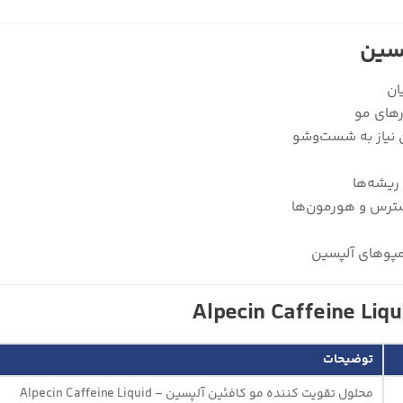
پسین
ان
رهای مو
 نیاز به شست‌وشو
ریشه‌ها
استرس و هورمون‌ها
امپوهای آلپسین
توضیحات
محلول تقویت کننده مو کافئین آلپسین – Alpecin Caffeine Liquid