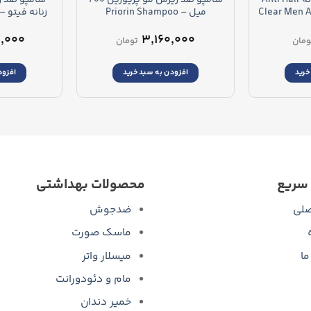
 تایلند – Clear Men Anti-
میل – Priorin Shampoo
o
f.kraftlos.dünner
Hair
,۰۰۰
۳,۱۶۰,۰۰۰
ومان
تومان
خرید
افزودن به سبد خرید
افزود
سریع
محصولات بهداشتی
لی
ضدجوش
ماسک صورت
ما
میسلار واتر
مام و دئودورانت
خمیر دندان