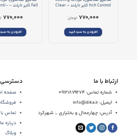
Itch Control کلیر تایلند – Clear
Fall کلیر
 Fall Shampoo
Men Cooling Itch Control
Shampoo
۷۷۰,۰۰۰
۷۷۰,۰۰۰
تومان
ت
افزودن به سبد خرید
افزودن به سبد 
ارتباط با ما
دسترسی 
شماره تماس: 09121879274
صفحه اص
ایمیل: info@dika.ir
فروشگاه
آدرس: چهارمحال و بختیاری _ شهرکرد
تماس با 
درباره ما
وبلاگ