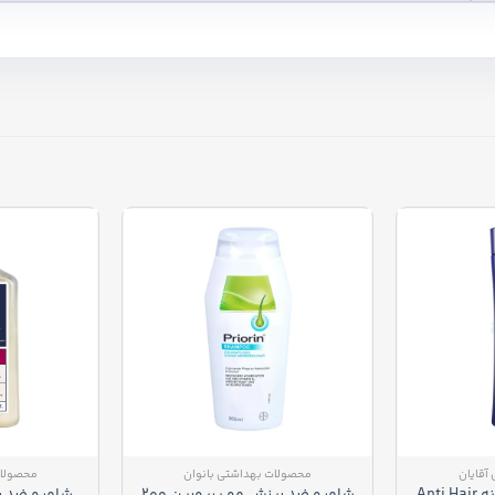
آقایان
محصولات بهداشتی بانوان
محصولات
شامپو ضدشوره مردانه Anti Hair
شامپو ضد ریزش مو پریورین 200
شامپو ضد ر