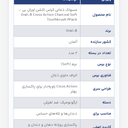
مسواک ذغالی کراس اکشن اورال بی –
نام محصول
Oral-B Cross Action Charcoal Soft
Toothbrush 2Pack
برند
Oral-B
کشور سازنده
آلمان
تعداد در بسته
2 عدد
نوع برس
نرم (Soft)
فناوری برس
الیاف حاوی ذغال
Cross Action زاویه‌دار برای پاکسازی
طراحی سری
بهتر
دسته
ارگونومیک، ضد لغزش
مناسب برای
دندان‌ها و لثه‌های حساس
پاکسازی روزانه دهان و دندان و
کاربرد اصلی