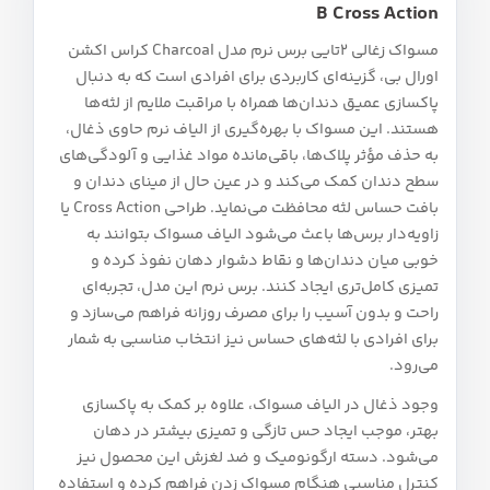
B Cross Action
مسواک زغالی 2تایی برس نرم مدل Charcoal کراس اکشن
اورال بی، گزینه‌ای کاربردی برای افرادی است که به دنبال
پاکسازی عمیق دندان‌ها همراه با مراقبت ملایم از لثه‌ها
هستند. این مسواک با بهره‌گیری از الیاف نرم حاوی ذغال،
به حذف مؤثر پلاک‌ها، باقی‌مانده مواد غذایی و آلودگی‌های
سطح دندان کمک می‌کند و در عین حال از مینای دندان و
بافت حساس لثه محافظت می‌نماید. طراحی Cross Action یا
زاویه‌دار برس‌ها باعث می‌شود الیاف مسواک بتوانند به‌
خوبی میان دندان‌ها و نقاط دشوار دهان نفوذ کرده و
تمیزی کامل‌تری ایجاد کنند. برس نرم این مدل، تجربه‌ای
راحت و بدون آسیب را برای مصرف روزانه فراهم می‌سازد و
برای افرادی با لثه‌های حساس نیز انتخاب مناسبی به شمار
می‌رود.
وجود ذغال در الیاف مسواک، علاوه بر کمک به پاکسازی
بهتر، موجب ایجاد حس تازگی و تمیزی بیشتر در دهان
می‌شود. دسته ارگونومیک و ضد لغزش این محصول نیز
کنترل مناسبی هنگام مسواک زدن فراهم کرده و استفاده