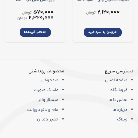
اسپات اکسیس وای – Dark Spot
بایودنس اصل کره – Bio
Collagen-Real Deep Mask
Correcting Glow Serum
–
۵۷۰,۰۰۰
۲,۱۲۰,۰۰۰
تومان
تومان
محدوده
۲,۳۲۰,۰۰۰
تومان
قیمت:
افزودن به سبد خرید
انتخاب گزینه‌ها
تا
۲,۳۲۰,۰۰۰ ت
این
محصول
دارای
انواع
مختلفی
می
دسترسی سریع
محصولات بهداشتی
باشد.
صفحه اصلی
ضدجوش
گزینه
ها
فروشگاه
ماسک صورت
ممکن
است
تماس با ما
میسلار واتر
در
درباره ما
مام و دئودورانت
صفحه
محصول
وبلاگ
خمیر دندان
انتخاب
شوند