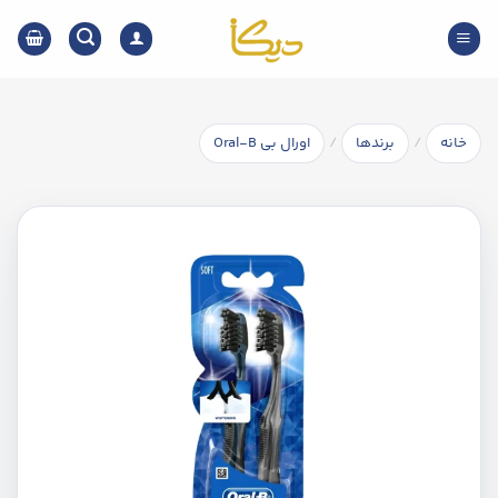
Ski
t
conten
/
/
خانه
برندها
اورال بی Oral-B