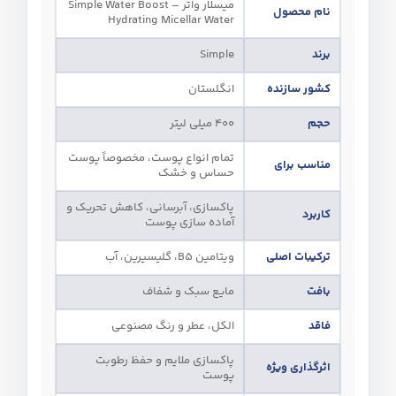
میسلار واتر – Simple Water Boost
نام محصول
Hydrating Micellar Water
برند
Simple
کشور سازنده
انگلستان
حجم
۴۰۰ میلی‌ لیتر
تمام انواع پوست، مخصوصاً پوست
مناسب برای
حساس و خشک
پاکسازی، آبرسانی، کاهش تحریک و
کاربرد
آماده‌ سازی پوست
ترکیبات اصلی
ویتامین B5، گلیسیرین، آب
بافت
مایع سبک و شفاف
فاقد
الکل، عطر و رنگ مصنوعی
پاکسازی ملایم و حفظ رطوبت
اثرگذاری ویژه
پوست