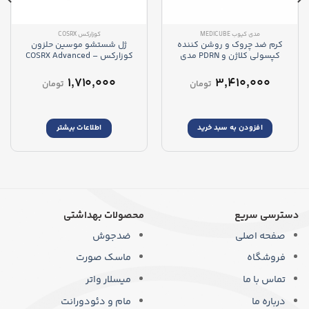
مدی کیوب MEDICUBE
کوزارکس COSRX
کرم ضد چروک و روشن کننده
ژل شستشو موسین حلزون
کپسولی کلاژن و PDRN مدی
کوزارکس – COSRX Advanced
کیوب – Medicube PDRN Pink
Snail Mucin Gel Cleanser
Collagen Capsule Cream
۱,۷۱۰,۰۰۰
۳,۴۱۰,۰۰۰
تومان
تومان
افزودن به سبد خرید
اطلاعات بیشتر
دسترسی سریع
محصولات بهداشتی
صفحه اصلی
ضدجوش
فروشگاه
ماسک صورت
تماس با ما
میسلار واتر
درباره ما
مام و دئودورانت