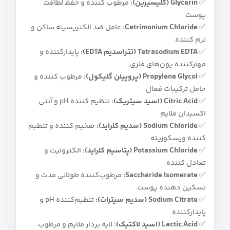
✅
Glycerin (گلیسیرین):
مرطوب‌ کننده و حفظ لطافت
پوست
✅
Cetrimonium Chloride:
عامل ضد الکتریسیته ساکن و
نرم‌ کننده
✅
Tetrasodium EDTA (تتراسدیم EDTA):
پایدارکننده و
مهارکننده یون‌های فلزی
✅
Propylene Glycol (پروپیلن گلیکول):
مرطوب‌ کننده و
حامل ترکیبات فعال
✅
Citric Acid (اسید سیتریک):
تنظیم‌ کننده pH و آنتی‌
اکسیدان ملایم
✅
Sodium Chloride (سدیم کلراید):
ضخیم‌ کننده و تنظیم‌
کننده ویسکوزیته
✅
Potassium Chloride (پتاسیم کلراید):
الکترولیت و
تعادل‌ کننده
✅
Saccharide Isomerate:
مرطوب‌کننده طولانی‌ مدت و
تسکین‌ دهنده پوست
✅
Sodium Citrate (سدیم سیترات):
تنظیم‌کننده pH و
پایدارکننده
✅
Lactic Acid (اسید لاکتیک):
لایه‌ بردار ملایم و مرطوب‌