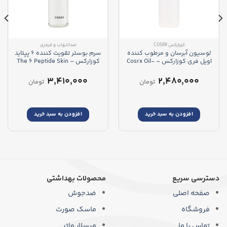
کوزارکس COSRX
ضدالتهاب و قرمزی
لوسیون آبرسان و مرطوب کننده
سرم بوستر تقویت کننده 6 پپتاید
اویل فری کوزارکس – Cosrx Oil-
کوزارکس – The 6 Peptide Skin
Booster Serum
Free Ultra Moisturizing Lotion
۳,۴۱۰,۰۰۰
۲,۴۸۰,۰۰۰
تومان
تومان
افزودن به سبد خرید
افزودن به سبد خرید
دسترسی سریع
محصولات بهداشتی
صفحه اصلی
ضدجوش
فروشگاه
ماسک صورت
تماس با ما
میسلار واتر