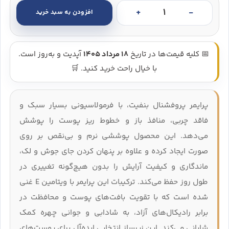
افزودن به سبد خرید
پرایمر منافذ پرفشنال Pore Primer بنفیت - Benefit the Porefessional Pore Primer عدد
📅 کلیه قیمت‌ها در تاریخ
18 مرداد 1405
آپدیت و به‌روز است.
با خیال راحت خرید کنید. 🛒
پرایمر پروفشنال بنفیت، با فرمولاسیونی بسیار سبک و
فاقد چربی، منافذ باز و خطوط ریز پوست را پوشش
می‌دهد. این محصول پوششی نرم و بی‌نقص بر روی
صورت ایجاد کرده و علاوه بر پنهان کردن جای جوش و لک،
ماندگاری و کیفیت آرایش را بدون هیچ‌گونه تغییری در
طول روز حفظ می‌کند. ترکیبات این پرایمر با ویتامین E غنی
شده است که با تقویت بافت‌های پوست و محافظت در
برابر رادیکال‌های آزاد، به شادابی و جوانی چهره کمک
شایانی می‌کند. این زیرساز انتخابی ایده‌آل برای پوست‌های