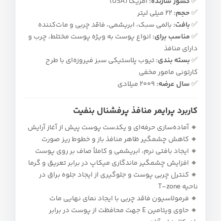
✅
کشور سازنده:
آمریکا (USA)
✅
حجم:
22 میلی‌ لیتر
✅
بافت:
بالمی سبک، ابریشمی، فاقد چربی و مات‌کننده
✅
مناسب برای:
انواع پوست به‌ ویژه پوست مختلط، چرب و
دارای منافذ
✅
بسته‌ بندی:
تیوب پلاستیکی سبز فیروزه‌ای با طرح
کارتونی مامور مخفی
✅
سال عرضه:
2009 میلادی
کاربرد پرایمر منافذ پرفشنال بنفیت
🔸 آماده‌سازی حرفه‌ای و یکدست پوست پیش از آغاز آرایش
🔸 کاهش چشمگیر ظاهر منافذ باز و خطوط ریز صورت
🔸 ایجاد بافتی نرم، ابریشمی و کاملاً صاف بر روی پوست
🔸 افزایش چشمگیر ماندگاری میکاپ در برابر تعریق و گرما
🔸 کنترل چربی پوست و جلوگیری از ایجاد جلوه براق در
ناحیه T-zone
🔸 فرمولاسیون فاقد چربی با ایجاد نمای نهایی مات
🔸 حاوی ویتامین E جهت محافظت از پوست در برابر