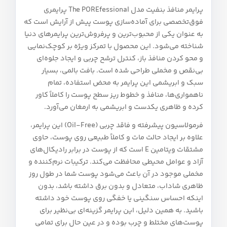
پرایمر منافذ بنفیت مدل The POREfessional پرایمری
فوق‌تخصصی برای آماده‌سازی پوست پیش از آرایش است که
به عنوان یکی از محبوب‌ترین و پرفروش‌ترین پرایمرهای دنیا
شناخته می‌شود. این محصول با تمرکز ویژه بر کوچک‌نمایی
و محو کردن منافذ باز، کنترل ترشح چربی و ایجاد جلوه‌ای
بی‌نقص و مخملی طراحی شده است. بافت بالمی، بسیار
سبک و ابریشمی این پرایمر به‌ محض استفاده، تمام
ناهمواری‌ها، منافذ و خطوط ریز سطح پوست را کاملاً کاور
کرده و ظاهری یکدست و ابریشمی به ارمغان می‌آورد.
فرمولاسیون پیشرفته و فاقد چربی (Oil-Free) این پرایمر،
علاوه بر ایجاد حالت مات و کاملاً طبیعی روی پوست، حاوی
مشتقات ویتامین E است که از پوست در برابر رادیکال‌های
آزاد و عوامل محیطی محافظت می‌کند. ترکیبات نرم‌کننده و
مخملی موجود در آن باعث می‌شود پوست شما در طول روز
ظاهری شاداب، متعادل و بدون برق داشته باشد، بدون
اینکه احساس سنگینی یا خفگی روی پوست خود داشته
باشید. به همین دلیل، این پرایمر گزینه‌ای بی‌نظیر برای
پوست‌های مختلط و چرب بوده و در عین حال برای تمامی