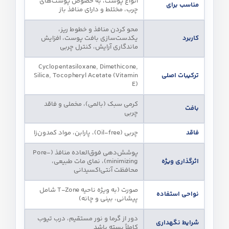
انواع پوست، به‌ خصوص پوست‌های
مناسب برای
چرب، مختلط و دارای منافذ باز
محو کردن منافذ و خطوط ریز،
کاربرد
یکدست‌سازی بافت پوست، افزایش
ماندگاری آرایش، کنترل چربی
Cyclopentasiloxane, Dimethicone,
ترکیبات اصلی
Silica, Tocopheryl Acetate (Vitamin
E)
کرمی سبک (بالمی)، مخملی و فاقد
بافت
چربی
فاقد
چربی (Oil-free)، پارابن، مواد کمدون‌زا
پوشش‌دهی فوق‌العاده منافذ (Pore-
اثرگذاری ویژه
minimizing)، نمای مات طبیعی،
محافظت آنتی‌اکسیدانی
صورت (به‌ ویژه ناحیه T-Zone شامل
نواحی استفاده
پیشانی، بینی و چانه)
دور از گرما و نور مستقیم، درب تیوب
شرایط نگهداری
کاملاً بسته باشد