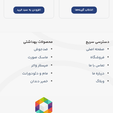
انتخاب گزینه‌ها
افزودن به سبد خرید
این
محصول
دارای
انواع
مختلفی
می
دسترسی سریع
محصولات بهداشتی
باشد.
صفحه اصلی
ضدجوش
گزینه
ها
فروشگاه
ماسک صورت
ممکن
است
تماس با ما
میسلار واتر
در
درباره ما
مام و دئودورانت
صفحه
محصول
وبلاگ
خمیر دندان
انتخاب
شوند