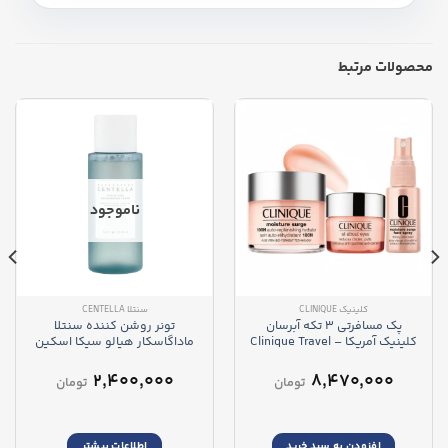
محصولات مرتبط
ناموجود
کلینیک CLINIQUE
سنتلا CENTELLA
پک مسافرتی 3 تکه آبرسان
تونر روشن کننده سنتلا
کلینیک آمریکا – Clinique Travel
ماداگاسکار هیالو سیکا اسکین
1004 – Madagascar Centella
Pack
Hyalu-Cica Toner
۲,۴۰۰,۰۰۰
۸,۴۷۰,۰۰۰
تومان
تومان
افزودن به سبد خرید
اطلاعات بیشتر