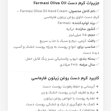
جزییات کرم دست Farmasi Oliva Oil
✅
نام کامل محصول:
Farmasi Oliva Oil Hand Cream –
کرم دست حاوی روغن زیتون فارماسی
✅
برند تولیدکننده:
Farmasi
✅
کشور سازنده:
ترکیه
✅
حجم:
75 میلی‌لیتر
✅
بافت:
کرمی، نرم و سبک با جذب سریع
✅
مناسب برای:
انواع پوست به‌ ویژه پوست خشک و آسیب‌
دیده دست
✅
بسته‌ بندی:
تیوپ پلاستیکی سبز رنگ قابل حمل
✅
سال عرضه:
2018 میلادی
کاربرد کرم دست روغن زیتون فارماسی
🔸 آبرسانی و حفظ رطوبت پوست دست
🔸 نرم و لطیف کردن پوست خشک و زبر
🔸 تغذیه پوست با خواص روغن زیتون
🔸 کمک به جلوگیری از ترک و خشکی پوست دست
🔸 محافظت از پوست در برابر عوامل محیطی