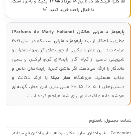
📅 کلیه قیمت‌ها در تاریخ
18 مرداد 1405
آپدیت و به‌روز است.
با خیال راحت خرید کنید. 🛒
پارفومز د مارلی هالتان (Parfums de Marly Haltane)
عطری شاهکار از برند
پارفومز د مارلی
است که در سال 2021
عرضه شد. این عطر با ترکیبی از چوب‌های گران‌بها، زعفران و
شیرینی خاصی از گیاه آگار، رایحه‌ای گرم، لوکس و بسیار
ماندگار را ارائه می‌دهد. اگر عاشق تجربه رایحه‌های خاص و
جذاب هستید، فروشگاه
عطر دیکا
با ارائه دکانت و
دستریزهای 1-5-10-15-20 میلی‌لیتری این عطر، گزینه‌ای
هوشمندانه و اقتصادی برای شما فراهم کرده است.
شناسه محصول:
نامعلوم
Categories:
عطر و ادکلن
,
عطر و ادکلن مردانه
,
عطر و ادکلن تلخ مردانه
,