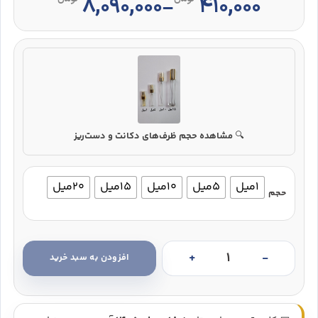
محدوده قیمت: ۴۱۰,۰۰۰ تومان تا ۸,۰۹۰,۰۰۰ تومان
۸,۰۹۰,۰۰۰
۴۱۰,۰۰۰
–
🔍
مشاهده حجم ظرف‌های دکانت و دست‌ریز
1میل
5میل
10میل
15میل
20میل
حجم
افزودن به سبد خرید
عطر پارفومز د مارلی هالتان (Parfums de Marly Haltane) عدد