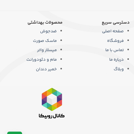
دارای
دارای
انواع
انواع
مختلفی
مختلفی
می
می
دسترسی سریع
محصولات بهداشتی
باشد.
باشد.
صفحه اصلی
ضدجوش
گزینه
گزینه
ها
ها
فروشگاه
ماسک صورت
ممکن
ممکن
است
است
تماس با ما
میسلار واتر
در
در
درباره ما
مام و دئودورانت
صفحه
صفحه
محصول
محصول
وبلاگ
خمیر دندان
انتخاب
انتخاب
شوند
شوند