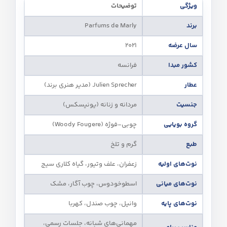
ویژگی
توضیحات
برند
Parfums de Marly
سال عرضه
2021
کشور مبدا
فرانسه
عطار
Julien Sprecher (مدیر هنری برند)
جنسیت
مردانه و زنانه (یونیسکس)
گروه بویایی
چوبی-فوژه (Woody Fougere)
طبع
گرم و تلخ
نوت‌های اولیه
زعفران، علف وتیور، گیاه کلاری سیج
نوت‌های میانی
اسطوخودوس، چوب آگار، مشک
نوت‌های پایه
وانیل، چوب صندل، کهربا
مهمانی‌های شبانه، جلسات رسمی،