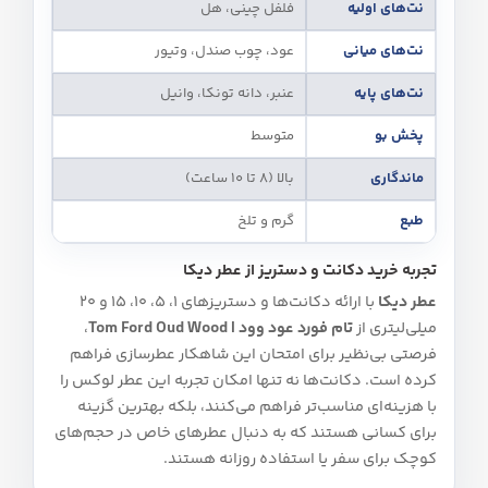
نت‌های اولیه
فلفل چینی، هل
نت‌های میانی
عود، چوب صندل، وتیور
نت‌های پایه
عنبر، دانه تونکا، وانیل
پخش بو
متوسط
ماندگاری
بالا (8 تا 10 ساعت)
طبع
گرم و تلخ
تجربه خرید دکانت و دستریز از عطر دیکا
عطر دیکا
با ارائه دکانت‌ها و دستریزهای 1، 5، 10، 15 و 20
میلی‌لیتری از
تام فورد عود وود | Tom Ford Oud Wood
،
فرصتی بی‌نظیر برای امتحان این شاهکار عطرسازی فراهم
کرده است. دکانت‌ها نه تنها امکان تجربه این عطر لوکس را
با هزینه‌ای مناسب‌تر فراهم می‌کنند، بلکه بهترین گزینه
برای کسانی هستند که به دنبال عطرهای خاص در حجم‌های
کوچک برای سفر یا استفاده روزانه هستند.