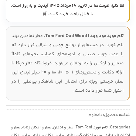
📅 کلیه قیمت‌ها در تاریخ
18 مرداد 1405
آپدیت و به‌روز است.
با خیال راحت خرید کنید. 🛒
تام فورد عود وود | Tom Ford Oud Wood
، عطر نمادین برند
تام فورد، در دسته‌ای از روایح چوبی و شرقی قرار دارد که
با عود، چوب صندل و ادویه‌های کمیاب، تجربه‌ای کاملاً
متمایز و لوکس را به ارمغان می‌آورد. فروشگاه
عطر دیکا
با
ارائه دکانت و دستریزهای 1، 5، 10، 15 و 20 میلی‌لیتری این
عطر، فرصتی ویژه برای امتحان این شاهکار بی‌نظیر را در
اختیار شما قرار داده است.
شناسه محصول:
نامعلوم
Categories:
تام فورد Tom Ford
,
عطر و ادکلن
,
عطر و ادکلن زنانه
,
عطر و
ادکلن تلخ زنانه
,
عطر و ادکلن گرم زنانه
,
عطر و ادکلن مردانه
,
عطر و ادکلن