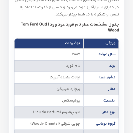
صندل است. رایحه‌ای که شما را به عمق یک ماجراجویی خاص
در دنیای اسرارآمیز عود می‌برد و حسی از قدرت، اعتماد به
نفس و شکوه را در شما بیدار می‌کند.
جدول مشخصات عطر تام فورد عود وود | Tom Ford Oud
Wood
ویژگی
توضیحات
سال عرضه
2007
برند
تام فورد
کشور مبدا
ایالات متحده آمریکا
عطار
ریچارد هربیگن
جنسیت
یونیسکس
نوع عطر
ادو پرفیوم (Eau de Parfum)
گروه بویایی
چوبی شرقی (Woody Oriental)