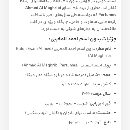
است. گویی در جهانی بدون نام، فقط رایحه‌ها برای ارتباط
کافی‌اند. عطری از برند نام‌آشنای
Ahmed Al Maghribi
Perfumes
که توانسته طی سال‌های اخیر با ساخت
رایحه‌هایی متفاوت و خاص، جایگاه ویژه‌ای در قلب
علاقه‌مندان به عطرهای شرقی به دست آورد.
جزئیات بدون اسم احمد المغربی:
نام عطر:
بدون اسم احمد المغربی (Bidun Esam Ahmed
Al Maghribi)
برند:
احمد المغربی (Ahmed Al Maghribi Perfumes)
حجم:
50 میل (عرضه شده در فروشگاه عطر دیکا)
کشور مبدا:
امارات متحده عربی
سال عرضه:
2022
گروه بویایی:
شرقی – میوه‌ای – چوبی
جنسیت:
مناسب برای بانوان و آقایان (یونیسکس)
طبع:
گرم، شیرین، مرموز