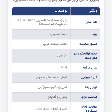
ویژگی
توضیحات
بدون اسم احمد المغربی (Bidun Esam
نام عطر
Ahmed Al Maghribi)
برند
احمد المغربی
کشور سازنده
امارات متحده عربی
حجم ارائه‌شده در
50 میل
عطر دیکا
سال عرضه
2022
گروه بویایی
شرقی – میوه‌ای – چوبی
نوع رایحه
شیرین، گرم، اسرارآمیز
مناسب برای
بانوان و آقایان
بهترین زمان
شب و فصول سرد سال
استفاده